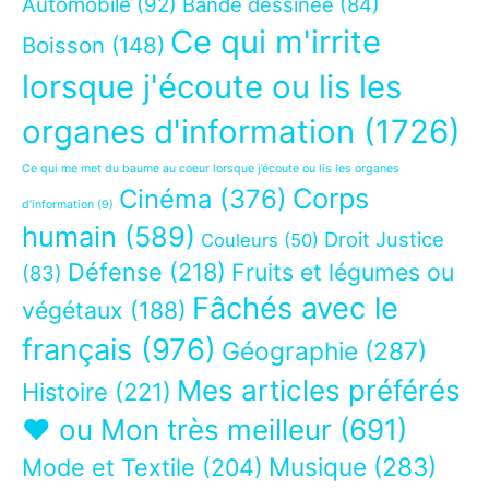
Automobile
(92)
Bande dessinée
(84)
Ce qui m'irrite
Boisson
(148)
lorsque j'écoute ou lis les
organes d'information
(1726)
Ce qui me met du baume au coeur lorsque j’écoute ou lis les organes
Corps
Cinéma
(376)
d’information
(9)
humain
(589)
Droit Justice
Couleurs
(50)
Défense
(218)
Fruits et légumes ou
(83)
Fâchés avec le
végétaux
(188)
français
(976)
Géographie
(287)
Mes articles préférés
Histoire
(221)
❤ ou Mon très meilleur
(691)
Musique
(283)
Mode et Textile
(204)