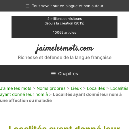
Aller
Tout savoir sur ce blogue et son auteur
au
contenu
4 millions de visiteurs
depuis la création (2019)
---
10069 articles
jaimelesmots.com
Richesse et défense de la langue française
Chapitres
J'aime les mots
>
Noms propres
>
Lieux
>
Localités
>
Localités
ayant donné leur nom à
>
Localités ayant donné leur nom à
une affection ou maladie
Localités ayant donné leur