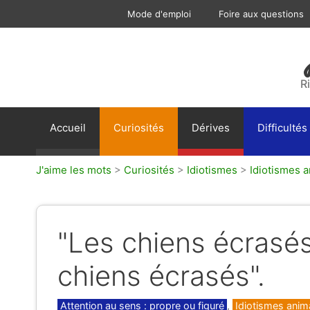
Aller
Mode d'emploi
Foire aux questions
au
contenu
R
Accueil
Curiosités
Dérives
Difficultés
J'aime les mots
>
Curiosités
>
Idiotismes
>
Idiotismes a
"Les chiens écrasés
chiens écrasés".
Catégories
Attention au sens : propre ou figuré
,
Idiotismes anima