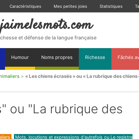
Caractéristiques
Mes petites joies
Statistiques
T
jaimelesmots.com
ichesse et défense de la langue française
Humour
Noms propres
Richesse
Fâchés av
nimaliers
>
« Les chiens écrasés » ou « La rubrique des chiens
" ou "La rubrique des
liers
,
Mots, locutions et expressions d'autrefois ou Le registre