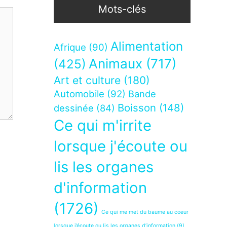
Mots-clés
Alimentation
Afrique
(90)
Animaux
(717)
(425)
Art et culture
(180)
Automobile
(92)
Bande
Boisson
(148)
dessinée
(84)
Ce qui m'irrite
lorsque j'écoute ou
lis les organes
d'information
(1726)
Ce qui me met du baume au coeur
lorsque j’écoute ou lis les organes d’information
(9)