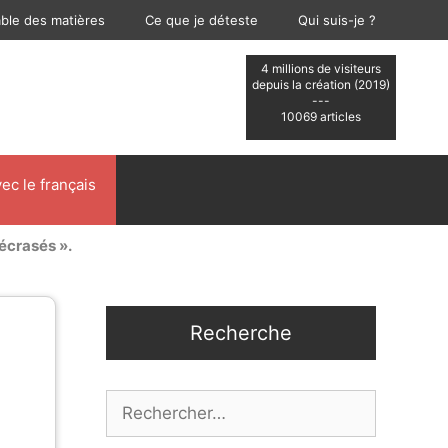
able des matières
Ce que je déteste
Qui suis-je ?
4 millions de visiteurs
depuis la création (2019)
---
10069 articles
ec le français
 écrasés ».
Recherche
Rechercher :