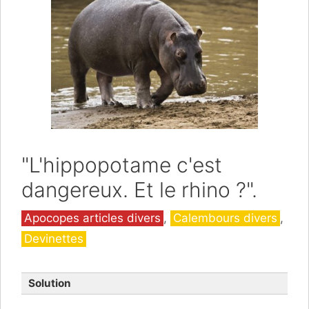
"L'hippopotame c'est
dangereux. Et le rhino ?".
Catégories
Apocopes articles divers
,
Calembours divers
,
Devinettes
Solution