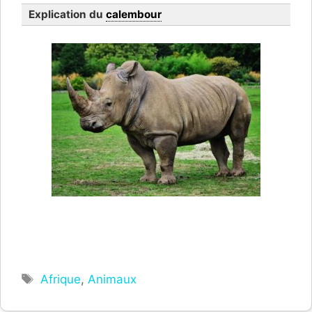
Explication du
calembour
Étiquettes
Afrique
,
Animaux