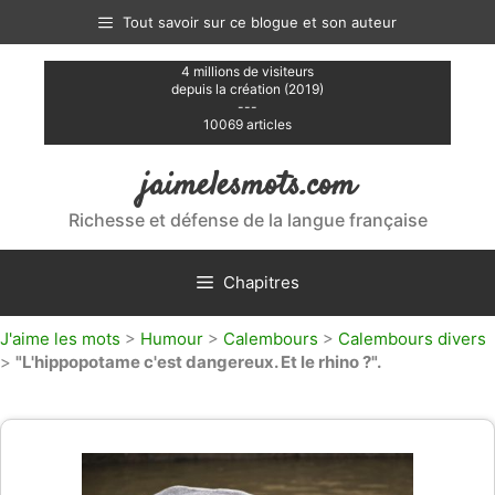
Aller
Tout savoir sur ce blogue et son auteur
au
contenu
4 millions de visiteurs
depuis la création (2019)
---
10069 articles
jaimelesmots.com
Richesse et défense de la langue française
Chapitres
J'aime les mots
>
Humour
>
Calembours
>
Calembours divers
>
"L'hippopotame c'est dangereux. Et le rhino ?".