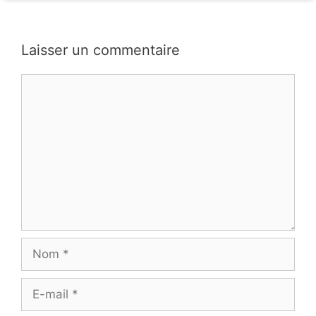
Laisser un commentaire
Commentaire
Nom
E-
mail