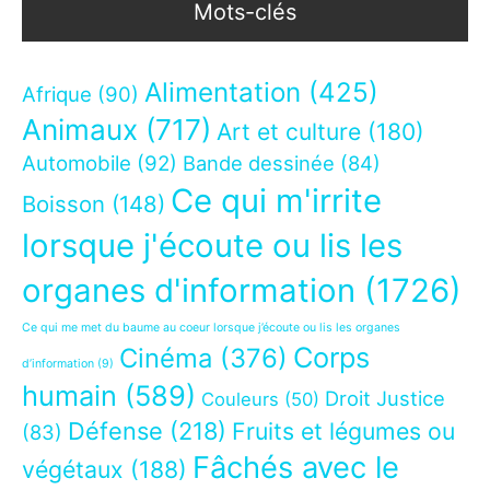
Mots-clés
Alimentation
(425)
Afrique
(90)
Animaux
(717)
Art et culture
(180)
Automobile
(92)
Bande dessinée
(84)
Ce qui m'irrite
Boisson
(148)
lorsque j'écoute ou lis les
organes d'information
(1726)
Ce qui me met du baume au coeur lorsque j’écoute ou lis les organes
Corps
Cinéma
(376)
d’information
(9)
humain
(589)
Droit Justice
Couleurs
(50)
Défense
(218)
Fruits et légumes ou
(83)
Fâchés avec le
végétaux
(188)