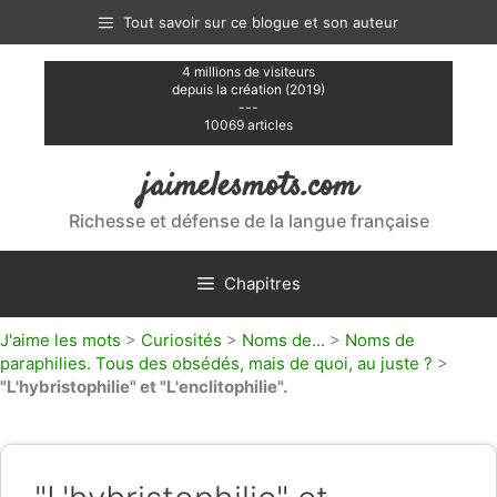
Aller
Tout savoir sur ce blogue et son auteur
au
contenu
4 millions de visiteurs
depuis la création (2019)
---
10069 articles
jaimelesmots.com
Richesse et défense de la langue française
Chapitres
J'aime les mots
>
Curiosités
>
Noms de...
>
Noms de
paraphilies. Tous des obsédés, mais de quoi, au juste ?
>
"L'hybristophilie" et "L'enclitophilie".