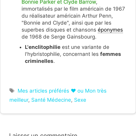
Bonnie Parker et Clyde Barrow
,
immortalisés par le film américain de 1967
du réalisateur américain Arthur Penn,
"Bonnie and Clyde", ainsi que par les
superbes disques et chansons
éponymes
de 1968 de Serge Gainsbourg.
L'enclitophilie
est une variante de
l'hybristophilie, concernant les
femmes
criminelles
.
Étiquettes
Mes articles préférés ❤ ou Mon très
meilleur
,
Santé Médecine
,
Sexe
Laisser un commentaire