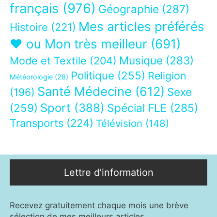
français
(976)
Géographie
(287)
Mes articles préférés
Histoire
(221)
❤ ou Mon très meilleur
(691)
Musique
(283)
Mode et Textile
(204)
Politique
(255)
Religion
Météorologie
(28)
Santé Médecine
(612)
Sexe
(196)
Sport
(388)
(259)
Spécial FLE
(285)
Transports
(224)
Télévision
(148)
Lettre d’information
Recevez gratuitement chaque mois une brève
sélection de mes meilleurs articles.