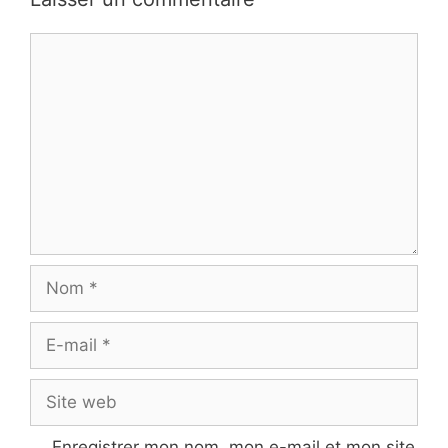
Commentaire
Nom
E-
mail
Site
web
Enregistrer mon nom, mon e-mail et mon site