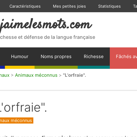
Caractéristiques
Mes petites joies
Statistiques
T
jaimelesmots.com
ichesse et défense de la langue française
Humour
Noms propres
Richesse
Fâchés av
maux
>
Animaux méconnus
>
"L'orfraie".
'orfraie".
gories
maux méconnus