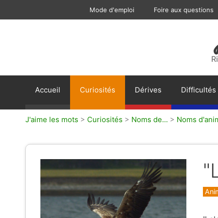
Aller
Mode d'emploi
Foire aux questions
au
contenu
R
Accueil
Curiosités
Dérives
Difficultés
J'aime les mots
>
Curiosités
>
Noms de...
>
Noms d'ani
"L
Caté
Ani