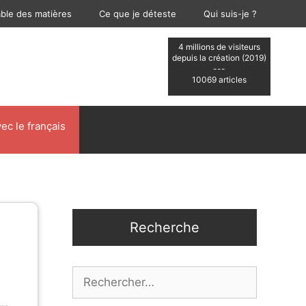
able des matières
Ce que je déteste
Qui suis-je ?
4 millions de visiteurs
depuis la création (2019)
---
10069 articles
ec le français
Recherche
Rechercher :