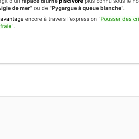
'agit d'un
rapace diurne
piscivore
plus connu sous le n
A
igle de mer
" ou de "
Pygargue à queue blanche
".
avantage
encore à travers l'expression "
Pousser des cr
fraie
".