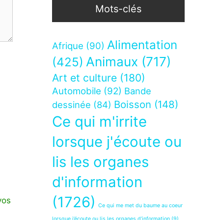
Mots-clés
Alimentation
Afrique
(90)
Animaux
(717)
(425)
Art et culture
(180)
Automobile
(92)
Bande
Boisson
(148)
dessinée
(84)
Ce qui m'irrite
lorsque j'écoute ou
lis les organes
d'information
(1726)
vos
Ce qui me met du baume au coeur
lorsque j’écoute ou lis les organes d’information
(9)