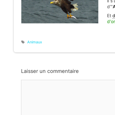
Il s
d'"
Et
d
d'or
Étiquettes
Animaux
Laisser un commentaire
Commentaire