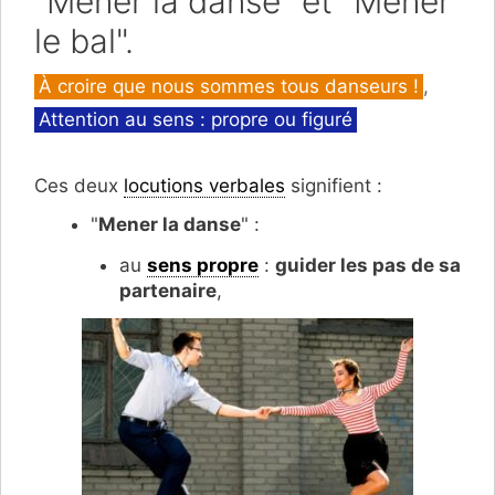
"Mener la danse" et "Mener
le bal".
Catégories
À croire que nous sommes tous danseurs !
,
Attention au sens : propre ou figuré
Ces deux
locutions verbales
signifient :
"
Mener la danse
" :
au
sens propre
:
guider les pas de sa
partenaire
,