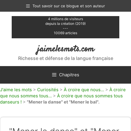
Aller
Tout savoir sur ce blogue et son auteur
au
contenu
4 millions de visiteurs
depuis la création (2019)
---
10069 articles
jaimelesmots.com
Richesse et défense de la langue française
Chapitres
J'aime les mots
>
Curiosités
>
À croire que nous...
>
À croire
que nous sommes tous...
>
À croire que nous sommes tous
danseurs !
>
"Mener la danse" et "Mener le bal".