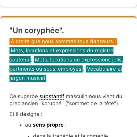
"Un coryphée".
Catégories
À croire que nous sommes tous danseurs !
,
Mots, locutions et expressions du registre
soutenu
,
Mots, locutions ou expressions jolis,
pertinents ou sous-employés
,
Vocabulaire et
jargon musical
Ce superbe
substantif
masculin nous vient du
grec ancien "koruphé" ("sommet de la tête").
Et il désigne :
au
sens propre
:
dans la tragédie et la comédie