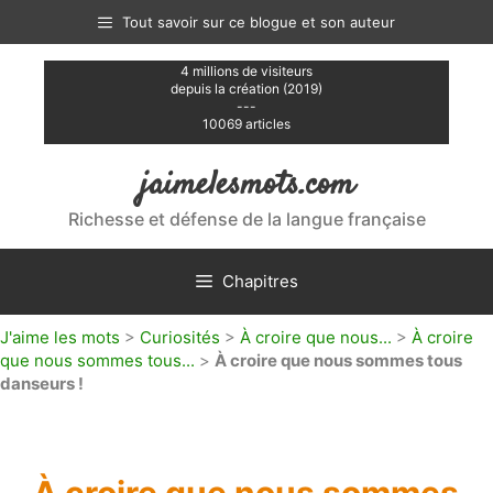
Aller
Tout savoir sur ce blogue et son auteur
au
contenu
4 millions de visiteurs
depuis la création (2019)
---
10069 articles
jaimelesmots.com
Richesse et défense de la langue française
Chapitres
J'aime les mots
>
Curiosités
>
À croire que nous...
>
À croire
que nous sommes tous...
>
À croire que nous sommes tous
danseurs !
À croire que nous sommes