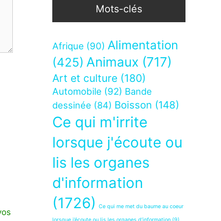
Mots-clés
Alimentation
Afrique
(90)
Animaux
(717)
(425)
Art et culture
(180)
Automobile
(92)
Bande
Boisson
(148)
dessinée
(84)
Ce qui m'irrite
lorsque j'écoute ou
lis les organes
d'information
(1726)
Ce qui me met du baume au coeur
vos
lorsque j’écoute ou lis les organes d’information
(9)