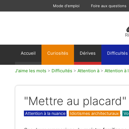
Aller
Mode d'emploi
Foire aux questions
au
contenu
R
Accueil
Curiosités
Dérives
Difficultés
J'aime les mots
>
Difficultés
>
Attention à
>
Attention à 
"Mettre au placard" 
Catégories
Attention à la nuance
,
Idiotismes architecturaux
,
Vo