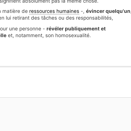
signifient absolument pas la même chose.
en matière de
ressources humaines
-,
évincer quelqu'un,
en lui retirant des tâches ou des responsabilités,
-pour une personne -
révéler publiquement et
lle
et, notamment, son homosexualité.