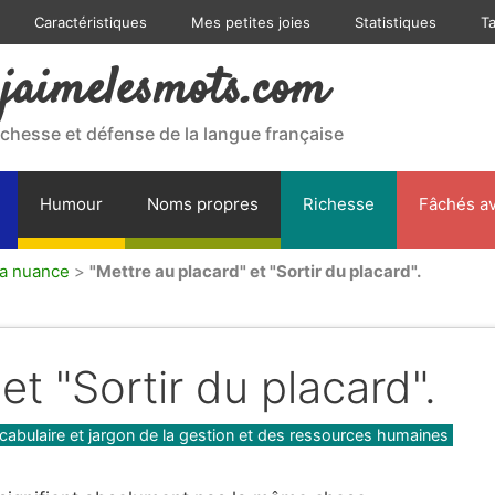
Caractéristiques
Mes petites joies
Statistiques
T
jaimelesmots.com
ichesse et défense de la langue française
Humour
Noms propres
Richesse
Fâchés av
la nuance
>
"Mettre au placard" et "Sortir du placard".
et "Sortir du placard".
cabulaire et jargon de la gestion et des ressources humaines