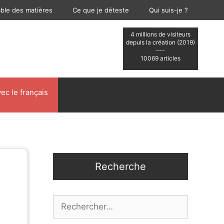
able des matières
Ce que je déteste
Qui suis-je ?
4 millions de visiteurs
depuis la création (2019)
---
10069 articles
ec le français
Recherche
Rechercher :