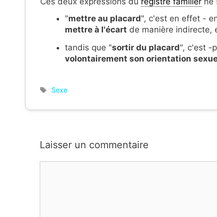
Ces deux expressions du
registre familier
ne 
"
mettre au placard
", c'est en effet - 
mettre à l'écart
de manière in
directe, 
tandis que "
sortir du placard
", c'est 
volontairement son orientation sexue
Étiquettes
Sexe
Laisser un commentaire
Commentaire