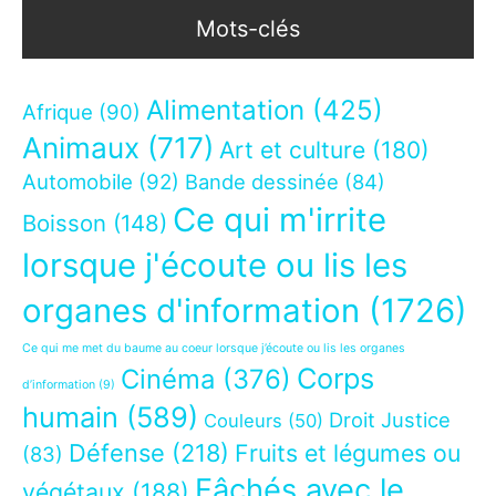
Mots-clés
Alimentation
(425)
Afrique
(90)
Animaux
(717)
Art et culture
(180)
Automobile
(92)
Bande dessinée
(84)
Ce qui m'irrite
Boisson
(148)
lorsque j'écoute ou lis les
organes d'information
(1726)
Ce qui me met du baume au coeur lorsque j’écoute ou lis les organes
Corps
Cinéma
(376)
d’information
(9)
humain
(589)
Droit Justice
Couleurs
(50)
Défense
(218)
Fruits et légumes ou
(83)
Fâchés avec le
végétaux
(188)