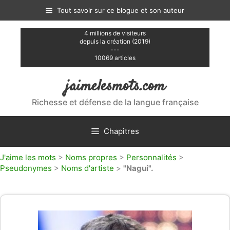
Aller
Tout savoir sur ce blogue et son auteur
au
contenu
4 millions de visiteurs
depuis la création (2019)
---
10069 articles
jaimelesmots.com
Richesse et défense de la langue française
Chapitres
J'aime les mots
>
Noms propres
>
Personnalités
>
Pseudonymes
>
Noms d'artiste
>
"Nagui".