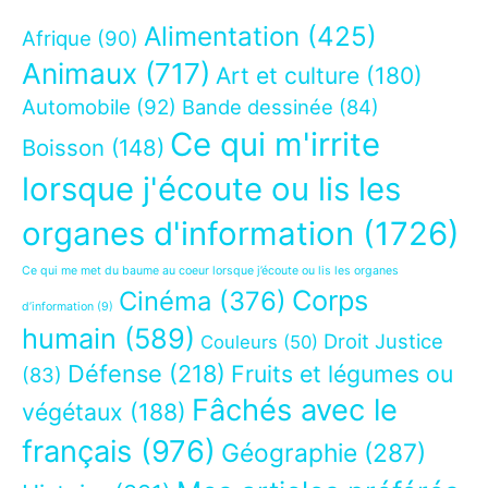
Alimentation
(425)
Afrique
(90)
Animaux
(717)
Art et culture
(180)
Automobile
(92)
Bande dessinée
(84)
Ce qui m'irrite
Boisson
(148)
lorsque j'écoute ou lis les
organes d'information
(1726)
Ce qui me met du baume au coeur lorsque j’écoute ou lis les organes
Corps
Cinéma
(376)
d’information
(9)
humain
(589)
Droit Justice
Couleurs
(50)
Défense
(218)
Fruits et légumes ou
(83)
Fâchés avec le
végétaux
(188)
français
(976)
Géographie
(287)