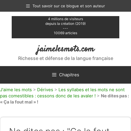
Aller
Tout savoir sur ce blogue et son auteur
au
contenu
4 millions de visiteurs
depuis la création (2019)
---
10069 articles
jaimelesmots.com
Richesse et défense de la langue française
Chapitres
J'aime les mots
>
Dérives
>
Les syllabes et les mots ne sont
pas comestibles : cessons donc de les avaler !
>
Ne dites pas :
« Ça la fout mal » !