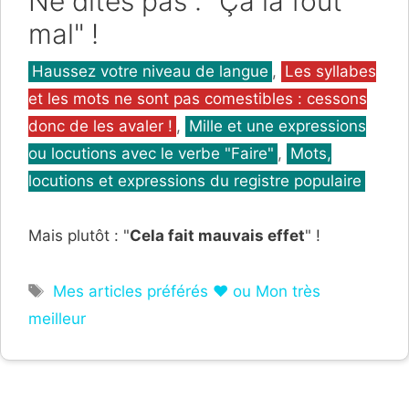
Ne dites pas : "Ça la fout
mal" !
Catégories
Haussez votre niveau de langue
,
Les syllabes
et les mots ne sont pas comestibles : cessons
donc de les avaler !
,
Mille et une expressions
ou locutions avec le verbe "Faire"
,
Mots,
locutions et expressions du registre populaire
Mais plutôt : "
Cela fait mauvais effet
" !
Étiquettes
Mes articles préférés ❤ ou Mon très
meilleur