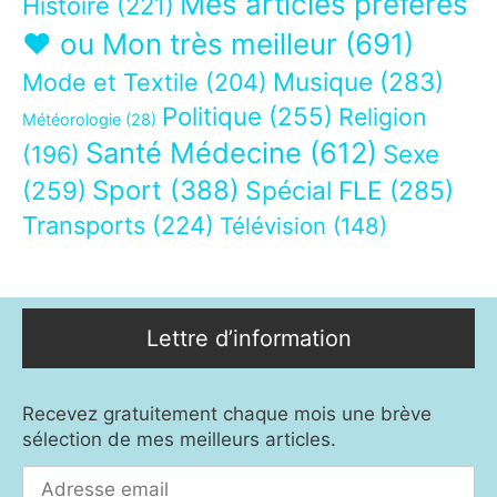
Mes articles préférés
Histoire
(221)
❤ ou Mon très meilleur
(691)
Musique
(283)
Mode et Textile
(204)
Politique
(255)
Religion
Météorologie
(28)
Santé Médecine
(612)
Sexe
(196)
Sport
(388)
(259)
Spécial FLE
(285)
Transports
(224)
Télévision
(148)
Lettre d’information
Recevez gratuitement chaque mois une brève
sélection de mes meilleurs articles.