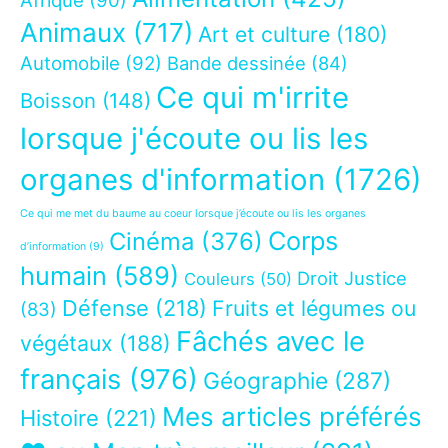
Afrique
(90)
Animaux
(717)
Art et culture
(180)
Automobile
(92)
Bande dessinée
(84)
Ce qui m'irrite
Boisson
(148)
lorsque j'écoute ou lis les
organes d'information
(1726)
Ce qui me met du baume au coeur lorsque j’écoute ou lis les organes
Corps
Cinéma
(376)
d’information
(9)
humain
(589)
Droit Justice
Couleurs
(50)
Défense
(218)
Fruits et légumes ou
(83)
Fâchés avec le
végétaux
(188)
français
(976)
Géographie
(287)
Mes articles préférés
Histoire
(221)