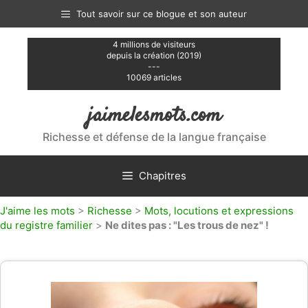
Aller
Tout savoir sur ce blogue et son auteur
au
contenu
4 millions de visiteurs
depuis la création (2019)
---
10069 articles
jaimelesmots.com
Richesse et défense de la langue française
Chapitres
J'aime les mots
>
Richesse
>
Mots, locutions et expressions
du registre familier
>
Ne dites pas : "Les trous de nez" !