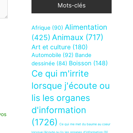
Mots-clés
Alimentation
Afrique
(90)
Animaux
(717)
(425)
Art et culture
(180)
Automobile
(92)
Bande
Boisson
(148)
dessinée
(84)
Ce qui m'irrite
lorsque j'écoute ou
lis les organes
d'information
vos
(1726)
Ce qui me met du baume au coeur
lorsque j’écoute ou lis les organes d’information
(9)