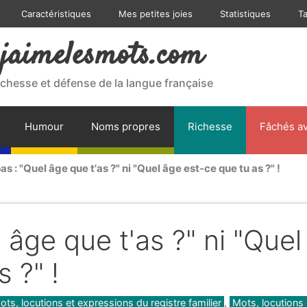
Caractéristiques
Mes petites joies
Statistiques
T
jaimelesmots.com
ichesse et défense de la langue française
Humour
Noms propres
Richesse
Fâchés av
as : "Quel âge que t'as ?" ni "Quel âge est-ce que tu as ?" !
 âge que t'as ?" ni "Quel
 ?" !
ots, locutions et expressions du registre familier
,
Mots, locutions 