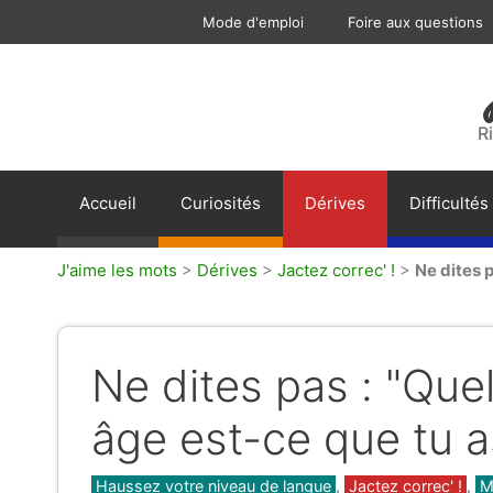
Aller
Mode d'emploi
Foire aux questions
au
contenu
R
Accueil
Curiosités
Dérives
Difficultés
J'aime les mots
>
Dérives
>
Jactez correc' !
>
Ne dites p
Ne dites pas : "Quel
âge est-ce que tu as
Catégories
Haussez votre niveau de langue
,
Jactez correc' !
,
M