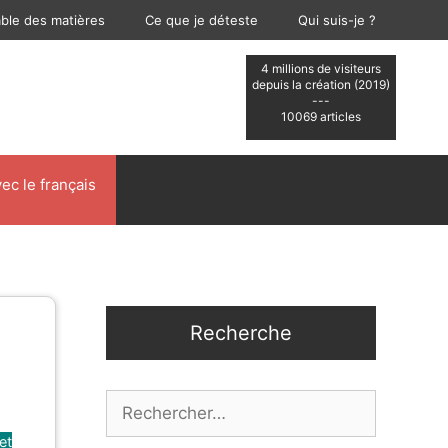
able des matières
Ce que je déteste
Qui suis-je ?
4 millions de visiteurs
depuis la création (2019)
---
10069 articles
ec le français
Recherche
Rechercher :
et