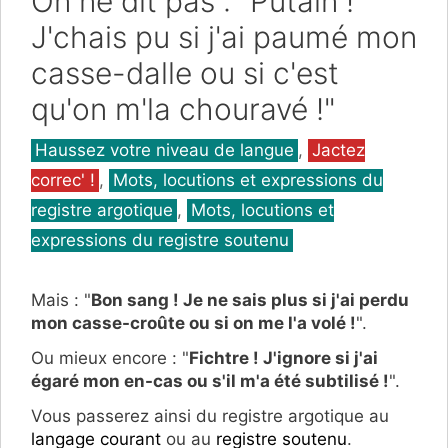
On ne dit pas : "Putain !
J'chais pu si j'ai paumé mon
casse-dalle ou si c'est
qu'on m'la chouravé !"
Catégories
Haussez votre niveau de langue
,
Jactez
correc' !
,
Mots, locutions et expressions du
registre argotique
,
Mots, locutions et
expressions du registre soutenu
Mais : "
Bon sang ! Je ne sais plus si j'ai perdu
mon casse-croûte ou si on me l'a volé !
".
Ou mieux encore : "
Fichtre ! J'ignore si j'ai
égaré mon en-cas ou s'il m'a été subtilisé !
".
Vous passerez ainsi du registre argotique au
langage courant
ou au
registre soutenu
.