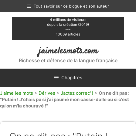
Aller
Tout savoir sur ce blogue et son auteur
au
contenu
4 millions de visiteurs
depuis la création (2019)
---
10069 articles
jaimelesmots.com
Richesse et défense de la langue française
Chapitres
J'aime les mots
>
Dérives
>
Jactez correc' !
>
On ne dit pas :
"Putain ! J'chais pu si j'ai paumé mon casse-dalle ou si c'est
qu'on m'la chouravé !"