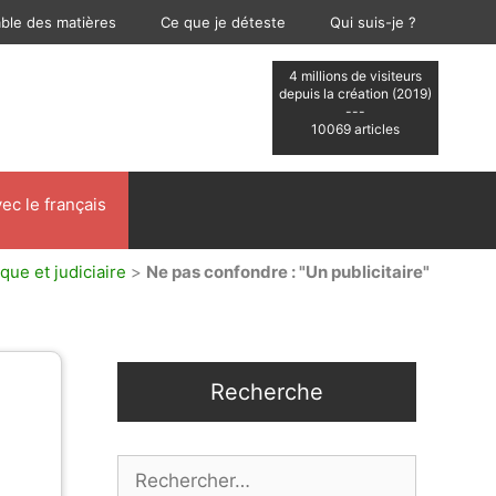
able des matières
Ce que je déteste
Qui suis-je ?
4 millions de visiteurs
depuis la création (2019)
---
10069 articles
ec le français
ique et judiciaire
>
Ne pas confondre : "Un publicitaire"
Recherche
Rechercher :