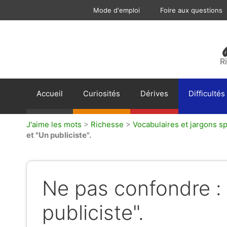
Aller
Mode d'emploi
Foire aux questions
au
contenu
R
Accueil
Curiosités
Dérives
Difficultés
J'aime les mots
>
Richesse
>
Vocabulaires et jargons sp
et "Un publiciste".
Ne pas confondre : 
publiciste".