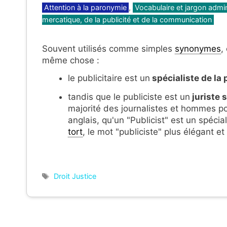
Catégories
Attention à la paronymie
,
Vocabulaire et jargon adminis
mercatique, de la publicité et de la communication
Souvent utilisés comme simples
synonymes
,
même chose :
le publicitaire est un
spécialiste de la 
tandis que le publiciste est un
juriste s
majorité des journalistes et hommes pol
anglais, qu'un "Publicist" est un spéci
tort
, le mot "publiciste" plus élégant e
Étiquettes
Droit Justice