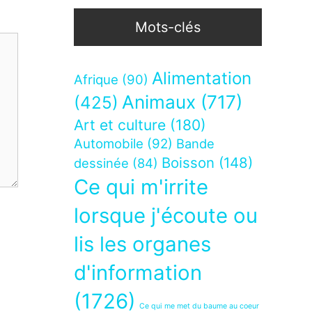
Mots-clés
Alimentation
Afrique
(90)
Animaux
(717)
(425)
Art et culture
(180)
Automobile
(92)
Bande
Boisson
(148)
dessinée
(84)
Ce qui m'irrite
lorsque j'écoute ou
lis les organes
d'information
(1726)
Ce qui me met du baume au coeur