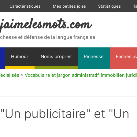
Caractéristiques
Mes petites joies
Statistiques
T
jaimelesmots.com
ichesse et défense de la langue française
Humour
Noms propres
Richesse
Fâchés av
écialisés
>
Vocabulaire et jargon administratif, immobilier, jurid
"Un publicitaire" et "Un