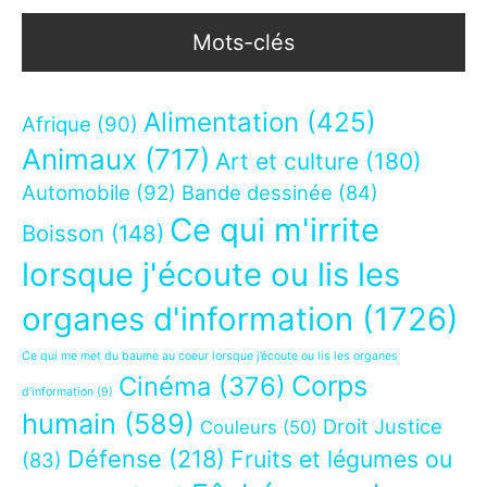
Mots-clés
Alimentation
(425)
Afrique
(90)
Animaux
(717)
Art et culture
(180)
Automobile
(92)
Bande dessinée
(84)
Ce qui m'irrite
Boisson
(148)
lorsque j'écoute ou lis les
organes d'information
(1726)
Ce qui me met du baume au coeur lorsque j’écoute ou lis les organes
Corps
Cinéma
(376)
d’information
(9)
humain
(589)
Droit Justice
Couleurs
(50)
Défense
(218)
Fruits et légumes ou
(83)