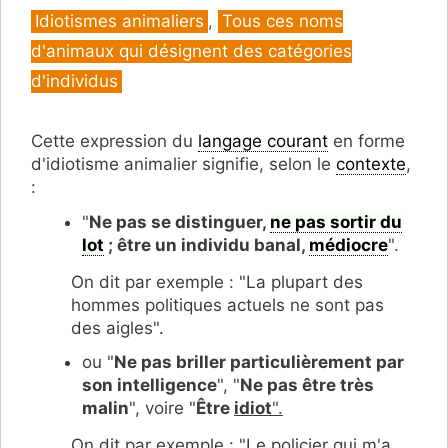
Catégories
Idiotismes animaliers
,
Tous ces noms
d'animaux qui désignent des catégories
d'individus
Cette expression du
langage courant
en forme
d'idiotisme animalier signifie, selon le
contexte
,
:
"
Ne pas se distinguer,
ne pas sortir du
lot
; être un individu banal,
médiocre
".
On dit par exemple : "La plupart des
hommes politiques actuels ne sont pas
des aigles".
ou "
Ne pas briller particulièrement par
son intelligence
", "
Ne pas être très
malin
", voire "
Être
idiot
".
On dit par exemple : "Le policier qui m'a