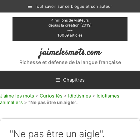
Aller
Tout savoir sur ce blogue et son auteur
au
contenu
4 millions de visiteurs
depuis la création (2019)
---
10069 articles
jaimelesmots.com
Richesse et défense de la langue française
Chapitres
J'aime les mots
>
Curiosités
>
Idiotismes
>
Idiotismes
animaliers
>
"Ne pas être un aigle".
"Ne pas être un aigle".