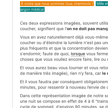
Catégories
À croire que nous sommes tous cheminots !
,
Mille e
jargon médical
Ces deux expressions imagées, souvent utilisé
coucher, signifient que l'
on ne doit pas manq
Vous en avez naturellement déjà vous-mêmes 
coucher ou d'éteindre la lumière n'est pas un
plus fréquents et que la concentration devient 
s'endormir, faute de quoi,
lorsque
vous fermer
choses que vous vouliez encore faire, lire ou 
Et vous aurez beau vous tourner et vous retour
de manière très imagée), rien n’y fera, car
le
Et il vous faudra par conséquent obligatoirem
minutes, pour ressentir à nouveau l’envie de 
Dans cette représentation imagée de notre so
une nuit se compose en effet de 4 à 6 "train
cycle de sommeil, d'environ 90 minutes, se 