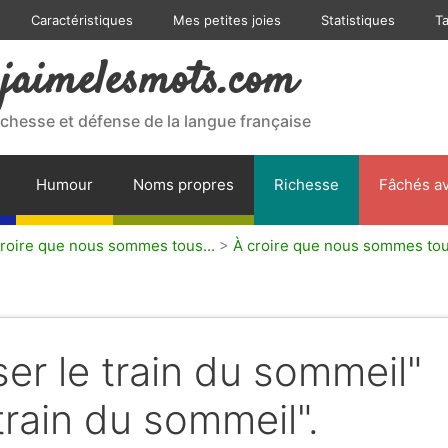
Caractéristiques
Mes petites joies
Statistiques
T
jaimelesmots.com
ichesse et défense de la langue française
Humour
Noms propres
Richesse
Fâchés av
croire que nous sommes tous...
>
À croire que nous sommes tou
ser le train du sommeil"
train du sommeil".