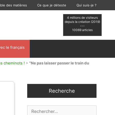
able des matières
Ce que je déteste
Qui suis-je ?
4 millions de visiteurs
depuis la création (2019)
---
10069 articles
ec le français
s cheminots !
>
"Ne pas laisser passer le train du
Recherche
Rechercher :