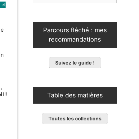
 et
Parcours fléché : mes
se
recommandations
en
Suivez le guide !
,
l !
Table des matières
Toutes les collections