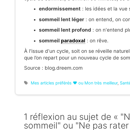
endormissement
: les idées et la vue s
sommeil lent léger
: on entend, on com
sommeil lent profond
: on n'entend plu
sommeil
paradoxal
: on rêve.
À l'issue d'un cycle, soit on se réveille natur
que l’on repart pour un nouveau cycle de som
Source : blog.dreem.com
Étiquettes
Mes articles préférés ❤ ou Mon très meilleur
,
Sant
1 réflexion au sujet de « "
sommeil" ou "Ne pas rater 