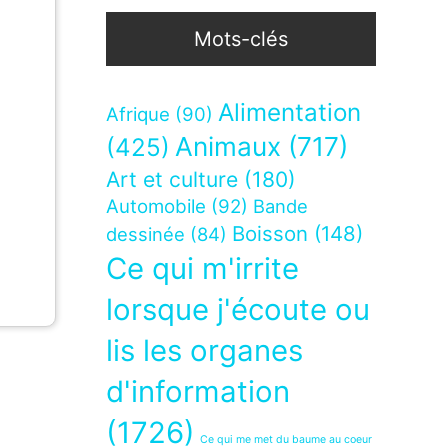
Mots-clés
Alimentation
Afrique
(90)
Animaux
(717)
(425)
Art et culture
(180)
Automobile
(92)
Bande
Boisson
(148)
dessinée
(84)
Ce qui m'irrite
lorsque j'écoute ou
lis les organes
d'information
(1726)
Ce qui me met du baume au coeur