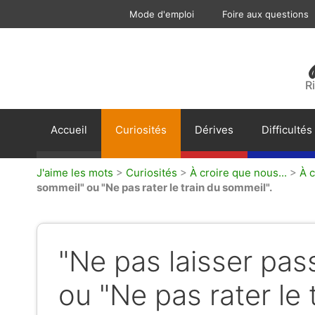
Aller
Mode d'emploi
Foire aux questions
au
contenu
R
Accueil
Curiosités
Dérives
Difficultés
J'aime les mots
>
Curiosités
>
À croire que nous...
>
À 
sommeil" ou "Ne pas rater le train du sommeil".
"Ne pas laisser pas
ou "Ne pas rater le 