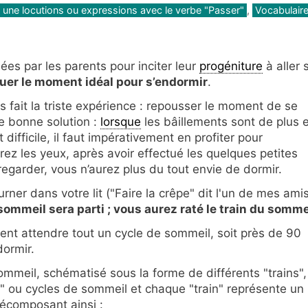
t une locutions ou expressions avec le verbe "Passer"
,
Vocabulaire
es par les parents pour inciter leur
progéniture
à aller 
uer le moment idéal pour s’endormir
.
fait la triste expérience : repousser le moment de se
e bonne solution :
lorsque
les bâillements sont de plus 
difficile, il faut impérativement en profiter pour
ez les yeux, après avoir effectué les quelques petites
regarder, vous n’aurez plus du tout envie de dormir.
ner dans votre lit ("Faire la crêpe" dit l'un de mes amis
 sommeil sera parti ; vous aurez raté le train du sommei
ent attendre tout un cycle de sommeil, soit près de 90
dormir.
mmeil, schématisé sous la forme de différents "trains",
s" ou cycles de sommeil et chaque "train" représente un
décomposant ainsi :