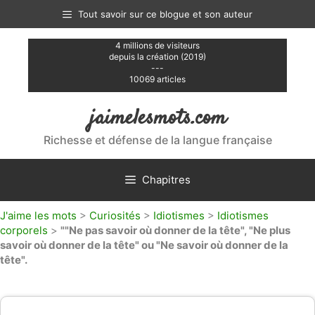
Aller
Tout savoir sur ce blogue et son auteur
au
contenu
4 millions de visiteurs
depuis la création (2019)
---
10069 articles
jaimelesmots.com
Richesse et défense de la langue française
Chapitres
J'aime les mots
>
Curiosités
>
Idiotismes
>
Idiotismes
corporels
>
""Ne pas savoir où donner de la tête", "Ne plus
savoir où donner de la tête" ou "Ne savoir où donner de la
tête".