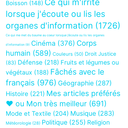
Ce qui m'irrite
Boisson
(148)
lorsque j'écoute ou lis les
organes d'information
(1726)
Ce qui me met du baume au coeur lorsque j’écoute ou lis les organes
Corps
Cinéma
(376)
d’information
(9)
humain
(589)
Droit Justice
Couleurs
(50)
Défense
(218)
Fruits et légumes ou
(83)
Fâchés avec le
végétaux
(188)
français
(976)
Géographie
(287)
Mes articles préférés
Histoire
(221)
❤ ou Mon très meilleur
(691)
Musique
(283)
Mode et Textile
(204)
Politique
(255)
Religion
Météorologie
(28)