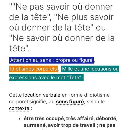
""Ne pas savoir où donner
de la tête", "Ne plus savoir
où donner de la tête" ou
"Ne savoir où donner de la
tête".
Catégories
Attention au sens : propre ou figuré
,
Idiotismes corporels
,
Mille et une locutions ou
expressions avec le mot "Tête".
Cette
locution verbale
en forme d'idiotisme
corporel signifie, au
sens figuré
, selon le
contexte
:
être très occupé, très affairé, débordé,
surmené, avoir trop de travail ; ne pas