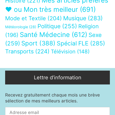
Mes articles préférés
Histoire
(221)
❤ ou Mon très meilleur
(691)
Musique
(283)
Mode et Textile
(204)
Politique
(255)
Religion
Météorologie
(28)
Santé Médecine
(612)
Sexe
(196)
Sport
(388)
(259)
Spécial FLE
(285)
Transports
(224)
Télévision
(148)
Lettre d’information
Recevez gratuitement chaque mois une brève
sélection de mes meilleurs articles.