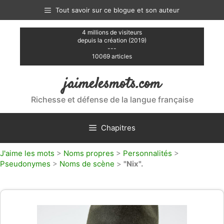
Aller
Tout savoir sur ce blogue et son auteur
au
contenu
4 millions de visiteurs
depuis la création (2019)
---
10069 articles
jaimelesmots.com
Richesse et défense de la langue française
Chapitres
J'aime les mots
>
Noms propres
>
Personnalités
>
Pseudonymes
>
Noms de scène
>
"Nix".