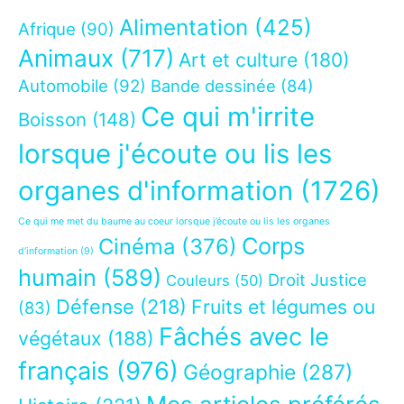
Alimentation
(425)
Afrique
(90)
Animaux
(717)
Art et culture
(180)
Automobile
(92)
Bande dessinée
(84)
Ce qui m'irrite
Boisson
(148)
lorsque j'écoute ou lis les
organes d'information
(1726)
Ce qui me met du baume au coeur lorsque j’écoute ou lis les organes
Corps
Cinéma
(376)
d’information
(9)
humain
(589)
Droit Justice
Couleurs
(50)
Défense
(218)
Fruits et légumes ou
(83)
Fâchés avec le
végétaux
(188)
français
(976)
Géographie
(287)