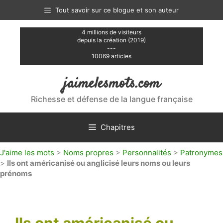
Aller
Tout savoir sur ce blogue et son auteur
au
contenu
4 millions de visiteurs
depuis la création (2019)
---
10069 articles
jaimelesmots.com
Richesse et défense de la langue française
Chapitres
J'aime les mots
>
Noms propres
>
Personnalités
>
Patronymes
>
Ils ont américanisé ou anglicisé leurs noms ou leurs
prénoms
Ils ont américanisé ou