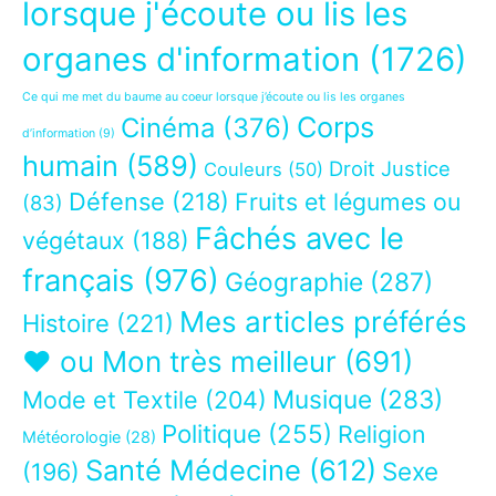
lorsque j'écoute ou lis les
organes d'information
(1726)
Ce qui me met du baume au coeur lorsque j’écoute ou lis les organes
Corps
Cinéma
(376)
d’information
(9)
humain
(589)
Droit Justice
Couleurs
(50)
Défense
(218)
Fruits et légumes ou
(83)
Fâchés avec le
végétaux
(188)
français
(976)
Géographie
(287)
Mes articles préférés
Histoire
(221)
❤ ou Mon très meilleur
(691)
Musique
(283)
Mode et Textile
(204)
Politique
(255)
Religion
Météorologie
(28)
Santé Médecine
(612)
Sexe
(196)