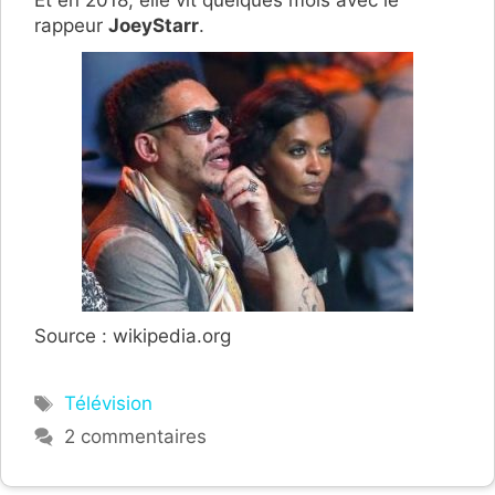
rappeur
JoeyStarr
.
Source : wikipedia.org
Étiquettes
Télévision
2 commentaires