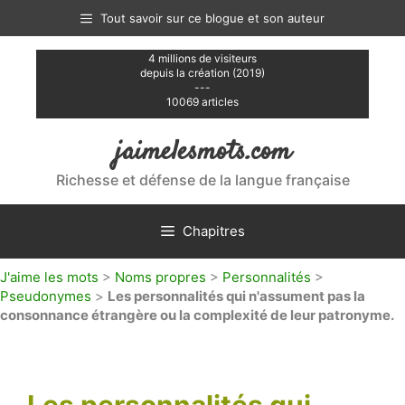
Aller
Tout savoir sur ce blogue et son auteur
au
contenu
4 millions de visiteurs
depuis la création (2019)
---
10069 articles
jaimelesmots.com
Richesse et défense de la langue française
Chapitres
J'aime les mots
>
Noms propres
>
Personnalités
>
Pseudonymes
>
Les personnalités qui n'assument pas la
consonnance étrangère ou la complexité de leur patronyme.
Les personnalités qui