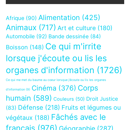
Alimentation
(425)
Afrique
(90)
Animaux
(717)
Art et culture
(180)
Automobile
(92)
Bande dessinée
(84)
Ce qui m'irrite
Boisson
(148)
lorsque j'écoute ou lis les
organes d'information
(1726)
Ce qui me met du baume au coeur lorsque j’écoute ou lis les organes
Corps
Cinéma
(376)
d’information
(9)
humain
(589)
Droit Justice
Couleurs
(50)
Défense
(218)
Fruits et légumes ou
(83)
Fâchés avec le
végétaux
(188)
français
(976)
Géographie
(287)