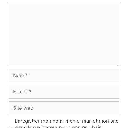
Commentaire
Nom
E-
mail
Site
web
Enregistrer mon nom, mon e-mail et mon site
dans le navigateur pour mon prochain