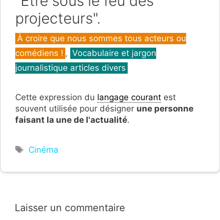
"Être sous le feu des
projecteurs".
Catégories
À croire que nous sommes tous acteurs ou
comédiens !
,
Vocabulaire et jargon
journalistique articles divers
Cette expression du
langage courant
est
souvent utilisée pour désigner
une personne
faisant la une de l'actualité
.
Étiquettes
Cinéma
Laisser un commentaire