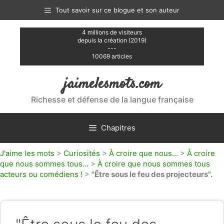
Aller
Tout savoir sur ce blogue et son auteur
au
contenu
4 millions de visiteurs
depuis la création (2019)
---
10069 articles
jaimelesmots.com
Richesse et défense de la langue française
Chapitres
J'aime les mots
>
Curiosités
>
À croire que nous...
>
À croire
que nous sommes tous...
>
À croire que nous sommes tous
acteurs ou comédiens !
>
"Être sous le feu des projecteurs".