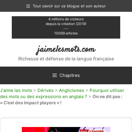
Aller
Tout savoir sur ce blogue et son auteur
au
contenu
4 millions de visiteurs
depuis la création (2019)
---
10069 articles
jaimelesmots.com
Richesse et défense de la langue française
Chapitres
J'aime les mots
>
Dérives
>
Anglicismes
>
Pourquoi utiliser
des mots ou des expressions en anglais ?
>
On ne dit pas :
« C’est des impact players » !