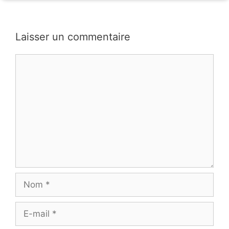
Laisser un commentaire
Commentaire
Nom
E-
mail