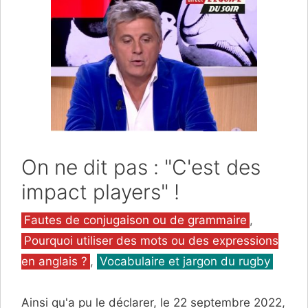
On ne dit pas : "C'est des
impact players" !
Catégories
Fautes de conjugaison ou de grammaire
,
Pourquoi utiliser des mots ou des expressions
en anglais ?
,
Vocabulaire et jargon du rugby
Ainsi qu'a pu le déclarer, le 22 septembre 2022,