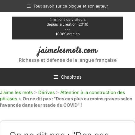
Aller
Tout savoir sur ce blogue et son auteur
au
contenu
4 millions de visiteurs
depuis la création (2019)
---
10069 articles
jaimelesmots.com
Richesse et défense de la langue française
Chapitres
J'aime les mots
>
Dérives
>
Attention à la construction des
phrases
>
On ne dit pas : "Des cas plus ou moins graves selon
l'avancée dans leur stade du COVID" !