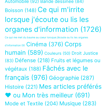
Automobile
(92)
Bande dessinée
(84)
Ce qui m'irrite
Boisson
(148)
lorsque j'écoute ou lis les
organes d'information
(1726)
Ce qui me met du baume au coeur lorsque j’écoute ou lis les organes
Corps
Cinéma
(376)
d’information
(9)
humain
(589)
Droit Justice
Couleurs
(50)
Défense
(218)
Fruits et légumes ou
(83)
Fâchés avec le
végétaux
(188)
français
(976)
Géographie
(287)
Mes articles préférés
Histoire
(221)
❤ ou Mon très meilleur
(691)
Musique
(283)
Mode et Textile
(204)