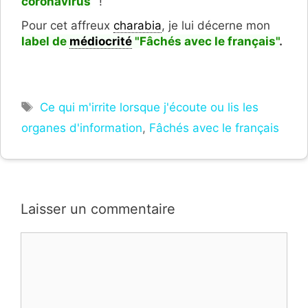
coronavirus
" !
Pour cet affreux
charabia
, je lui décerne mon
label de
médiocrité
"F
â
chés avec le français"
.
Étiquettes
Ce qui m'irrite lorsque j'écoute ou lis les
organes d'information
,
Fâchés avec le français
Laisser un commentaire
Commentaire