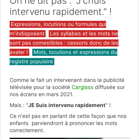
On ne dit pas : "J'chuis
intervenu rapidement." !
Catégories
Expressions, locutions ou formules qui
m'indisposent
,
Les syllabes et les mots ne
sont pas comestibles : cessons donc de les
avaler !
,
Mots, locutions et expressions du
registre populaire
Comme le fait un intervenant dans la publicité
télévisée pour la société
Carglass
diffusée sur
nos écrans en mars 2021.
Mais : "
JE Suis intervenu rapidement
" !
Ce n'est pas en parlant de cette façon que nos
enfants parviendront à prononcer les mots
correctement.