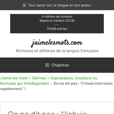
Aller
Tout savoir sur ce blogue et son auteur
au
contenu
4 millions de visiteurs
depuis la création (2019)
---
10069 articles
jaimelesmots.com
Richesse et défense de la langue française
Chapitres
J'aime les mots
>
Dérives
>
Expressions, locutions ou
formules qui m'indisposent
>
On ne dit pas : "J'chuis intervenu
rapidement." !