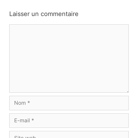
Laisser un commentaire
Commentaire
Nom
E-
mail
Site