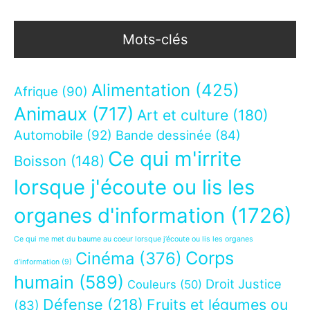
Mots-clés
Alimentation
(425)
Afrique
(90)
Animaux
(717)
Art et culture
(180)
Automobile
(92)
Bande dessinée
(84)
Ce qui m'irrite
Boisson
(148)
lorsque j'écoute ou lis les
organes d'information
(1726)
Ce qui me met du baume au coeur lorsque j’écoute ou lis les organes
Corps
Cinéma
(376)
d’information
(9)
humain
(589)
Droit Justice
Couleurs
(50)
Défense
(218)
Fruits et légumes ou
(83)