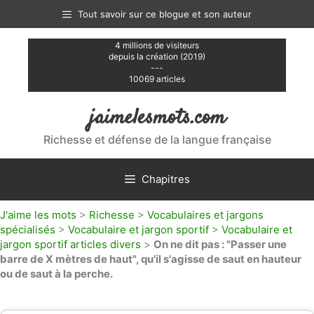
Aller
Tout savoir sur ce blogue et son auteur
au
contenu
4 millions de visiteurs
depuis la création (2019)
---
10069 articles
jaimelesmots.com
Richesse et défense de la langue française
Chapitres
J'aime les mots
>
Richesse
>
Vocabulaires et jargons
spécialisés
>
Vocabulaire et jargon sportif
>
Vocabulaire et
jargon sportif articles divers
>
On ne dit pas : "Passer une
barre de X mètres de haut", qu'il s'agisse de saut en hauteur
ou de saut à la perche.