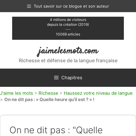
Aller
Tout savoir sur ce blogue et son auteur
au
contenu
4 millions de visiteurs
depuis la création (2019)
---
10069 articles
jaimelesmots.com
Richesse et défense de la langue française
Chapitres
J'aime les mots
>
Richesse
>
Haussez votre niveau de langue
>
On ne dit pas : « Quelle heure qu’il est ? » !
On ne dit pas : "Quelle