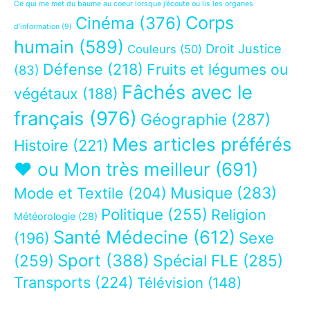
Ce qui me met du baume au coeur lorsque j’écoute ou lis les organes
Corps
Cinéma
(376)
d’information
(9)
humain
(589)
Droit Justice
Couleurs
(50)
Défense
(218)
Fruits et légumes ou
(83)
Fâchés avec le
végétaux
(188)
français
(976)
Géographie
(287)
Mes articles préférés
Histoire
(221)
❤ ou Mon très meilleur
(691)
Musique
(283)
Mode et Textile
(204)
Politique
(255)
Religion
Météorologie
(28)
Santé Médecine
(612)
Sexe
(196)
Sport
(388)
(259)
Spécial FLE
(285)
Transports
(224)
Télévision
(148)