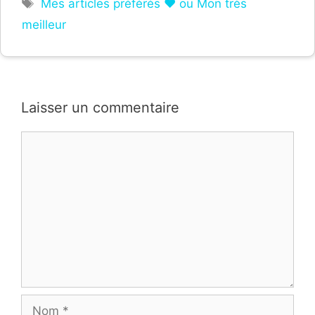
Étiquettes
Mes articles préférés ❤ ou Mon très
meilleur
Laisser un commentaire
Commentaire
Nom