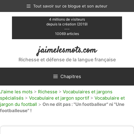
Aller
Tout savoir sur ce blogue et son auteur
au
contenu
4 millions de visiteurs
depuis la création (2019)
---
10069 articles
jaimelesmots.com
Richesse et défense de la langue française
Chapitres
J'aime les mots
>
Richesse
>
Vocabulaires et jargons
spécialisés
>
Vocabulaire et jargon sportif
>
Vocabulaire et
jargon du football
>
On ne dit pas : "Un footballeur" ni "Une
footballeuse" !