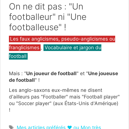
On ne dit pas : "Un
footballeur" ni "Une
footballeuse" !
Catégories
Les faux anglicismes, pseudo-anglicismes ou
franglicismes
,
Vocabulaire et jargon du
football
Mais : "
Un joueur de football
" et "
Une joueuse
de football
" !
Les anglo-saxons eux-mêmes ne disent
d'ailleurs pas "Footballer" mais "Football player"
ou "Soccer player" (aux États-Unis d'Amérique)
!
Étiquettes
Mes articles préférés ❤ ou Mon très