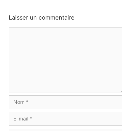
Laisser un commentaire
Commentaire
Nom
E-
mail