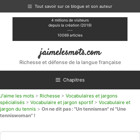
Aller
Tout savoir sur ce blogue et son auteur
au
contenu
4 millions de visiteurs
depuis la création (2019)
---
10069 articles
jaimelesmots.com
Richesse et défense de la langue française
Chapitres
J'aime les mots
>
Richesse
>
Vocabulaires et jargons
spécialisés
>
Vocabulaire et jargon sportif
>
Vocabulaire et
jargon du tennis
>
On ne dit pas : "Un tennisman" ni "Une
tenniswoman" !