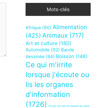
Mots-clés
Alimentation
Afrique
(90)
Animaux
(717)
(425)
Art et culture
(180)
Automobile
(92)
Bande
Boisson
(148)
dessinée
(84)
Ce qui m'irrite
lorsque j'écoute ou
lis les organes
d'information
(1726)
Ce qui me met du baume au coeur