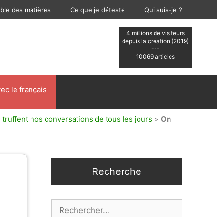
able des matières
Ce que je déteste
Qui suis-je ?
4 millions de visiteurs
depuis la création (2019)
---
10069 articles
ec le français
 truffent nos conversations de tous les jours
>
On
Recherche
Rechercher :