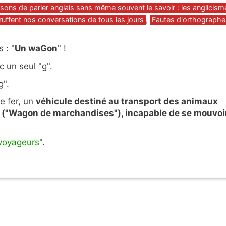
gories
sons de parler anglais sans même souvent le savoir : les anglicism
truffent nos conversations de tous les jours
,
Fautes d'orthographe
 : "
Un waGon
" !
c un seul "g".
g".
e fer, un
véhicule destiné au transport des animaux
 ("Wagon de marchandises"), incapable de se mouvoi
voyageurs
".