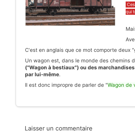
Caté
Ces
qui 
Mais
Ave
C'est en anglais que ce mot comporte deux "
Un wagon est, dans le monde des chemins d
("Wagon à bestiaux") ou des marchandises
par lui-même
.
Il est donc impropre de parler de "
Wagon de 
Laisser un commentaire