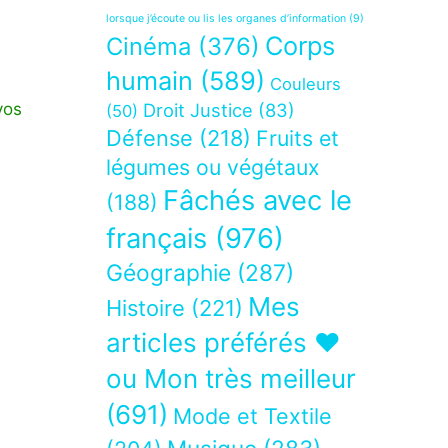
lorsque j’écoute ou lis les organes d’information
(9)
Corps
Cinéma
(376)
humain
(589)
Couleurs
vos
Droit Justice
(83)
(50)
Défense
(218)
Fruits et
légumes ou végétaux
Fâchés avec le
(188)
français
(976)
Géographie
(287)
Mes
Histoire
(221)
articles préférés ❤
ou Mon très meilleur
(691)
Mode et Textile