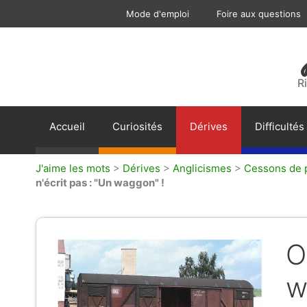
Aller
Mode d'emploi
Foire aux questions
au
contenu
R
Accueil
Curiosités
Dérives
Difficultés
J'aime les mots
>
Dérives
>
Anglicismes
>
Cessons de p
n'écrit pas : "Un waggon" !
O
w