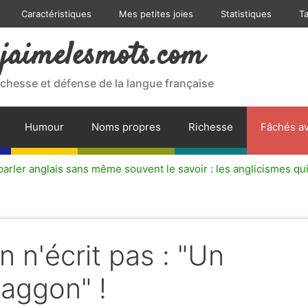
Caractéristiques
Mes petites joies
Statistiques
T
jaimelesmots.com
ichesse et défense de la langue française
Humour
Noms propres
Richesse
Fâchés av
arler anglais sans même souvent le savoir : les anglicismes qui
n n'écrit pas : "Un
aggon" !