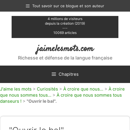
Aller
Tout savoir sur ce blogue et son auteur
au
contenu
4 millions de visiteurs
depuis la création (2019)
---
10069 articles
jaimelesmots.com
Richesse et défense de la langue française
Chapitres
J'aime les mots
>
Curiosités
>
À croire que nous...
>
À croire
que nous sommes tous...
>
À croire que nous sommes tous
danseurs !
>
"Ouvrir le bal".