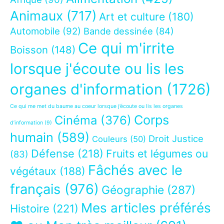
Animaux
(717)
Art et culture
(180)
Automobile
(92)
Bande dessinée
(84)
Ce qui m'irrite
Boisson
(148)
lorsque j'écoute ou lis les
organes d'information
(1726)
Ce qui me met du baume au coeur lorsque j’écoute ou lis les organes
Corps
Cinéma
(376)
d’information
(9)
humain
(589)
Droit Justice
Couleurs
(50)
Défense
(218)
Fruits et légumes ou
(83)
Fâchés avec le
végétaux
(188)
français
(976)
Géographie
(287)
Mes articles préférés
Histoire
(221)