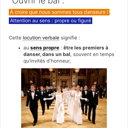
"Ouvrir le bal".
Catégories
À croire que nous sommes tous danseurs !
,
Attention au sens : propre ou figuré
Cette
locution verbale
signifie :
au
sens propre
:
être les premiers à
danser, dans un bal
, souvent en temps
qu'invités d'honneur,