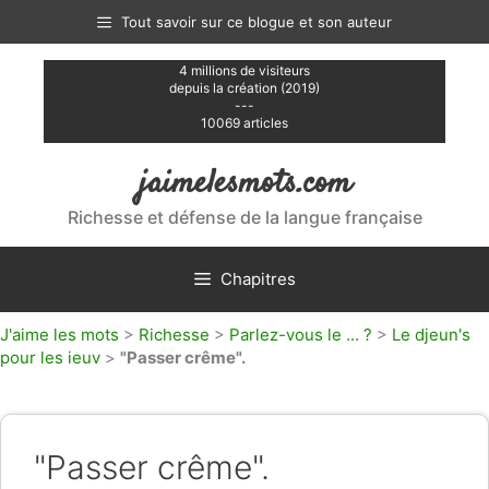
Aller
Tout savoir sur ce blogue et son auteur
au
contenu
4 millions de visiteurs
depuis la création (2019)
---
10069 articles
jaimelesmots.com
Richesse et défense de la langue française
Chapitres
J'aime les mots
>
Richesse
>
Parlez-vous le ... ?
>
Le djeun's
pour les ieuv
>
"Passer crême".
"Passer crême".