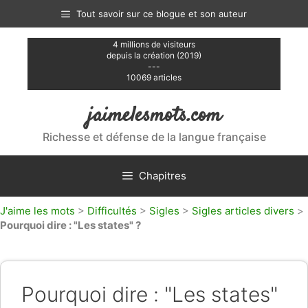
Aller
Tout savoir sur ce blogue et son auteur
au
contenu
4 millions de visiteurs
depuis la création (2019)
---
10069 articles
jaimelesmots.com
Richesse et défense de la langue française
Chapitres
J'aime les mots
>
Difficultés
>
Sigles
>
Sigles articles divers
>
Pourquoi dire : "Les states" ?
Pourquoi dire : "Les states"