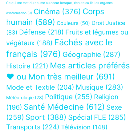
Ce qui me met du baume au coeur lorsque j’écoute ou lis les organes
Corps
Cinéma
(376)
d’information
(9)
humain
(589)
Droit Justice
Couleurs
(50)
Défense
(218)
Fruits et légumes ou
(83)
Fâchés avec le
végétaux
(188)
français
(976)
Géographie
(287)
Mes articles préférés
Histoire
(221)
❤ ou Mon très meilleur
(691)
Musique
(283)
Mode et Textile
(204)
Politique
(255)
Religion
Météorologie
(28)
Santé Médecine
(612)
Sexe
(196)
Sport
(388)
(259)
Spécial FLE
(285)
Transports
(224)
Télévision
(148)