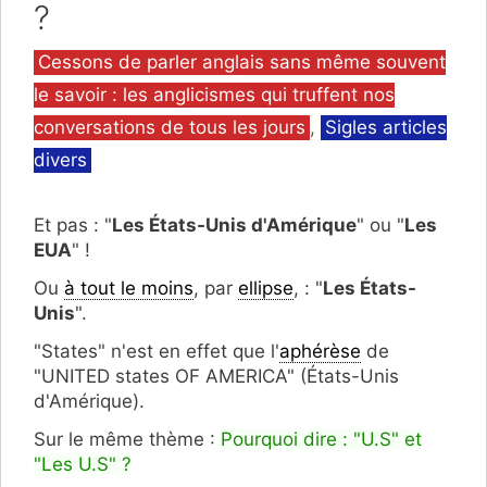
?
Catégories
Cessons de parler anglais sans même souvent
le savoir : les anglicismes qui truffent nos
conversations de tous les jours
,
Sigles articles
divers
Et pas : "
Les États-Unis d'Amérique
" ou "
Les
EUA
" !
Ou
à tout le moins
, par
ellipse
, : "
Les États-
Unis
".
"States" n'est en effet que l'
aphérèse
de
"UNITED states OF AMERICA" (États-Unis
d'Amérique).
Sur le même thème :
Pourquoi dire : "U.S" et
"Les U.S" ?