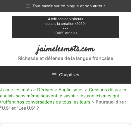
Aller
Tout savoir sur ce blogue et son auteur
au
contenu
4 millions de visiteurs
depuis la création (2019)
---
10069 articles
jaimelesmots.com
Richesse et défense de la langue française
Chapitres
J'aime les mots
>
Dérives
>
Anglicismes
>
Cessons de parler
anglais sans même souvent le savoir : les anglicismes qui
truffent nos conversations de tous les jours
>
Pourquoi dire :
"U.S" et "Les U.S" ?