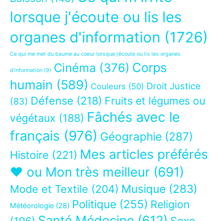
lorsque j'écoute ou lis les
organes d'information
(1726)
Ce qui me met du baume au coeur lorsque j’écoute ou lis les organes
Corps
Cinéma
(376)
d’information
(9)
humain
(589)
Droit Justice
Couleurs
(50)
Défense
(218)
Fruits et légumes ou
(83)
Fâchés avec le
végétaux
(188)
français
(976)
Géographie
(287)
Mes articles préférés
Histoire
(221)
❤ ou Mon très meilleur
(691)
Musique
(283)
Mode et Textile
(204)
Politique
(255)
Religion
Météorologie
(28)
Santé Médecine
(612)
Sexe