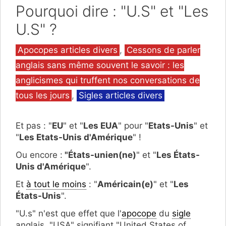
Pourquoi dire : "U.S" et "Les
U.S" ?
Catégories
Apocopes articles divers
,
Cessons de parler
anglais sans même souvent le savoir : les
anglicismes qui truffent nos conversations de
tous les jours
,
Sigles articles divers
Et pas : "
EU
" et "
Les EUA
" pour "
Etats-Unis
" et
"
Les Etats-Unis d'Amérique
" !
Ou encore :
"États-unien(ne)
" et "
Les États-
Unis d'Amérique
".
Et
à tout le moins
: "
Américain(e)
" et "
Les
États-Unis
".
"U.s" n'est que effet que l'
apocope
du
sigle
anglais "USA" signifiant "United States of