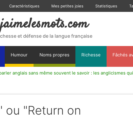
Caractéristiques
Mes petites joies
Statistiques
T
jaimelesmots.com
ichesse et défense de la langue française
Humour
Noms propres
Richesse
Fâchés av
arler anglais sans même souvent le savoir : les anglicismes qui
" ou "Return on