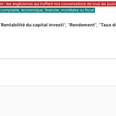
 : les anglicismes qui truffent nos conversations de tous les jours
, comptable, économique, financier, monétaire ou fiscal
"
Rentabilité du capital investi
", "
Rendement
", "
Taux d