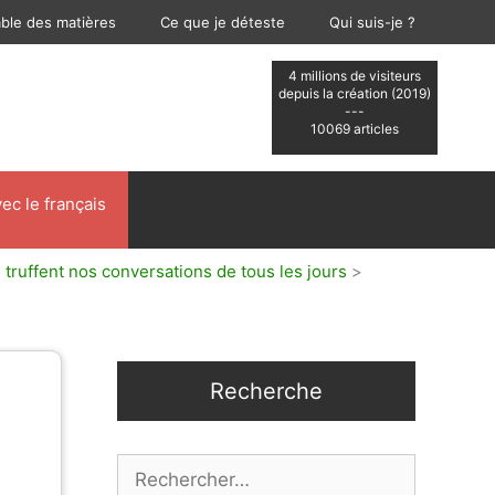
able des matières
Ce que je déteste
Qui suis-je ?
4 millions de visiteurs
depuis la création (2019)
---
10069 articles
ec le français
 truffent nos conversations de tous les jours
>
Recherche
Rechercher :