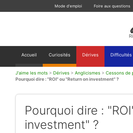
Aller
Mode d'emploi
Foire aux questions
au
contenu
R
Accueil
Curiosités
Dérives
Difficultés
J'aime les mots
>
Dérives
>
Anglicismes
>
Cessons de p
Pourquoi dire : "ROI" ou "Return on investment" ?
Pourquoi dire : "ROI
investment" ?