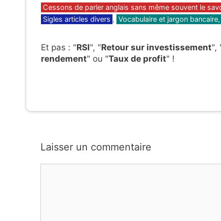
Catégories
Cessons de parler anglais sans même souvent le savoir
Sigles articles divers
,
Vocabulaire et jargon bancaire
Et pas : "
RSI
", "
Retour sur investissement
", 
rendement
" ou "
Taux de profit
" !
Laisser un commentaire
Commentaire