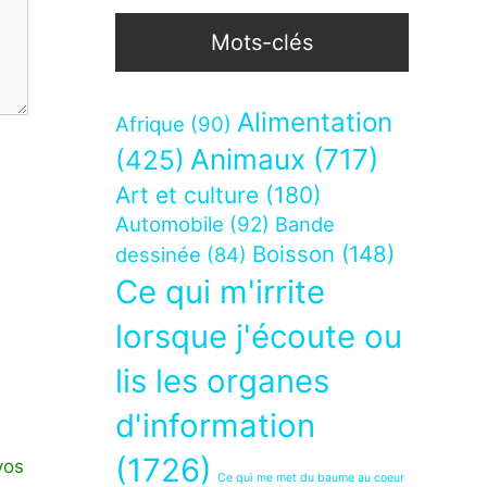
Mots-clés
Alimentation
Afrique
(90)
Animaux
(717)
(425)
Art et culture
(180)
Automobile
(92)
Bande
Boisson
(148)
dessinée
(84)
Ce qui m'irrite
lorsque j'écoute ou
lis les organes
d'information
(1726)
vos
Ce qui me met du baume au coeur