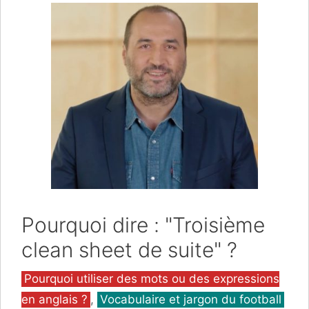
Pourquoi dire : "Troisième
clean sheet de suite" ?
Catégories
Pourquoi utiliser des mots ou des expressions
en anglais ?
,
Vocabulaire et jargon du football