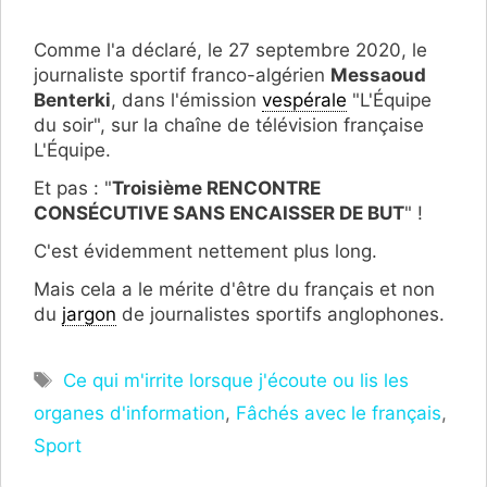
Comme l'a déclaré, le 27 septembre 2020, le
journaliste sportif franco-algérien
Messaoud
Benterki
, dans l'émission
vespérale
"L'Équipe
du soir", sur la chaîne de télévision française
L'Équipe.
Et pas : "
Troisième RENCONTRE
CONSÉCUTIVE SANS ENCAISSER DE BUT
" !
C'est évidemment nettement plus long.
Mais cela a le mérite d'être du français et non
du
jargon
de journalistes sportifs anglophones.
Étiquettes
Ce qui m'irrite lorsque j'écoute ou lis les
organes d'information
,
Fâchés avec le français
,
Sport