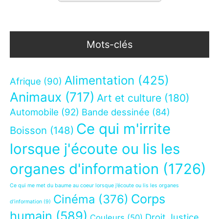
Mots-clés
Alimentation
(425)
Afrique
(90)
Animaux
(717)
Art et culture
(180)
Automobile
(92)
Bande dessinée
(84)
Ce qui m'irrite
Boisson
(148)
lorsque j'écoute ou lis les
organes d'information
(1726)
Ce qui me met du baume au coeur lorsque j’écoute ou lis les organes
Corps
Cinéma
(376)
d’information
(9)
humain
(589)
Droit Justice
Couleurs
(50)