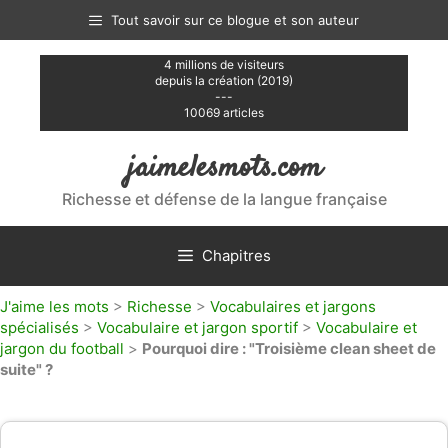
Aller
Tout savoir sur ce blogue et son auteur
au
contenu
4 millions de visiteurs
depuis la création (2019)
---
10069 articles
jaimelesmots.com
Richesse et défense de la langue française
Chapitres
J'aime les mots
>
Richesse
>
Vocabulaires et jargons
spécialisés
>
Vocabulaire et jargon sportif
>
Vocabulaire et
jargon du football
>
Pourquoi dire : "Troisième clean sheet de
suite" ?