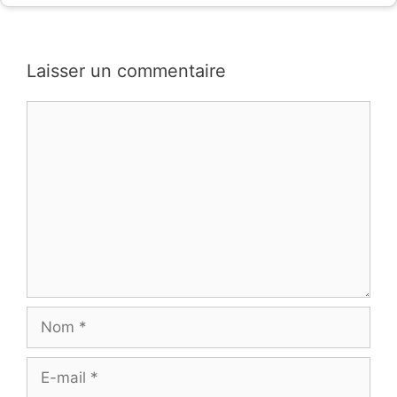
Laisser un commentaire
Commentaire
Nom
E-
mail