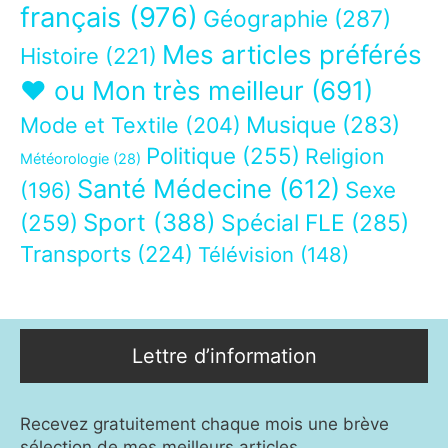
français
(976)
Géographie
(287)
Mes articles préférés
Histoire
(221)
❤ ou Mon très meilleur
(691)
Musique
(283)
Mode et Textile
(204)
Politique
(255)
Religion
Météorologie
(28)
Santé Médecine
(612)
Sexe
(196)
Sport
(388)
(259)
Spécial FLE
(285)
Transports
(224)
Télévision
(148)
Lettre d’information
Recevez gratuitement chaque mois une brève
sélection de mes meilleurs articles.