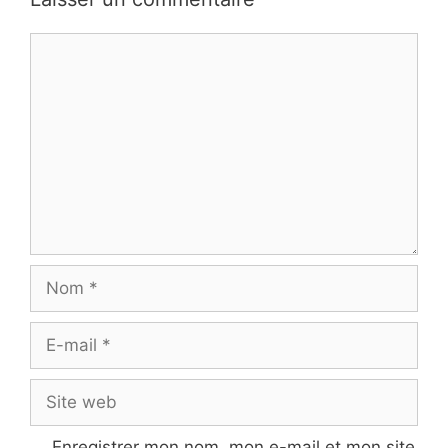
Commentaire
Nom
E-
mail
Site
web
Enregistrer mon nom, mon e-mail et mon site