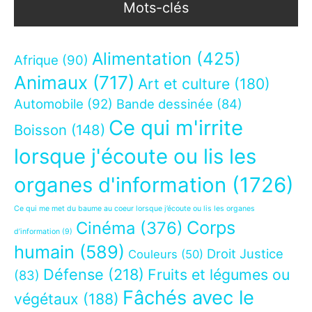
Mots-clés
Alimentation
(425)
Afrique
(90)
Animaux
(717)
Art et culture
(180)
Automobile
(92)
Bande dessinée
(84)
Ce qui m'irrite
Boisson
(148)
lorsque j'écoute ou lis les
organes d'information
(1726)
Ce qui me met du baume au coeur lorsque j’écoute ou lis les organes
Corps
Cinéma
(376)
d’information
(9)
humain
(589)
Droit Justice
Couleurs
(50)
Défense
(218)
Fruits et légumes ou
(83)
Fâchés avec le
végétaux
(188)