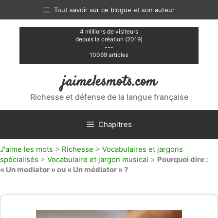
Aller
Tout savoir sur ce blogue et son auteur
au
contenu
4 millions de visiteurs
depuis la création (2019)
---
10069 articles
jaimelesmots.com
Richesse et défense de la langue française
Chapitres
J'aime les mots
>
Richesse
>
Vocabulaires et jargons
spécialisés
>
Vocabulaire et jargon musical
>
Pourquoi dire :
« Un mediator » ou « Un médiator » ?