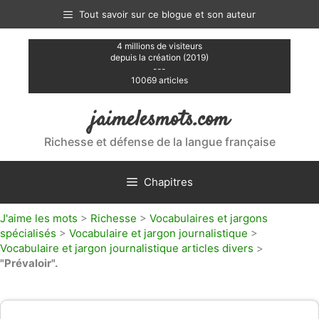
Aller
Tout savoir sur ce blogue et son auteur
au
contenu
4 millions de visiteurs
depuis la création (2019)
---
10069 articles
jaimelesmots.com
Richesse et défense de la langue française
Chapitres
J'aime les mots
>
Richesse
>
Vocabulaires et jargons
spécialisés
>
Vocabulaire et jargon journalistique
>
Vocabulaire et jargon journalistique articles divers
>
"Prévaloir".