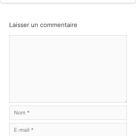
Laisser un commentaire
Commentaire
Nom
E-
mail