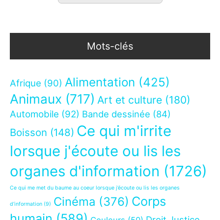
Mots-clés
Alimentation
(425)
Afrique
(90)
Animaux
(717)
Art et culture
(180)
Automobile
(92)
Bande dessinée
(84)
Ce qui m'irrite
Boisson
(148)
lorsque j'écoute ou lis les
organes d'information
(1726)
Ce qui me met du baume au coeur lorsque j’écoute ou lis les organes
Corps
Cinéma
(376)
d’information
(9)
humain
(589)
Droit Justice
Couleurs
(50)