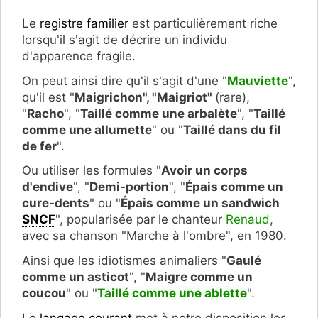
Le
registre familier
est particulièrement riche
lorsqu'il s'agit de décrire un individu
d'apparence fragile.
On peut ainsi dire qu'il s'agit d'une "
Mauviette
",
qu'il est "
Maigrichon", "Maigriot"
(rare),
"
Racho
",
"
Taillé comme une arbalète
", "
Taillé
comme une allumette
" ou "
Taillé dans du fil
de fer
".
Ou utiliser les formules "
Avoir un corps
d'endive
", "
Demi-portion
", "
Épais comme un
cure-dents
" ou "
Épais comme un sandwich
SNCF
", popularisée par le chanteur
Renaud
,
avec sa chanson "Marche à l'ombre", en 1980
.
Ainsi que les idiotismes animaliers "
Gaulé
comme un asticot
", "
Maigre comme un
coucou
" ou "
Taillé comme une ablette
".