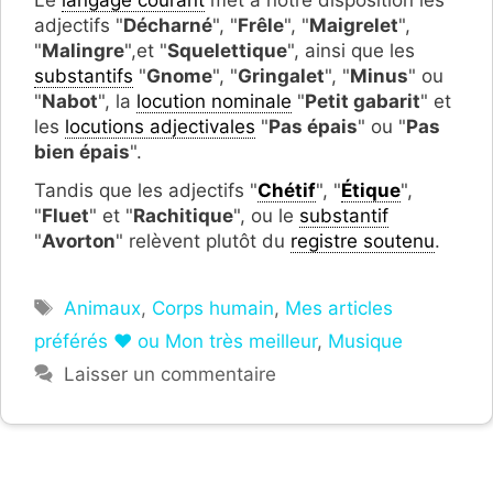
Le
langage courant
met à notre disposition les
adjectifs "
Décharné
", "
Frêle
", "
Maigrelet
",
"
Malingre
",et "
Squelettique
", ainsi que les
substantifs
"
Gnome
", "
Gringalet
", "
Minus
"
ou
"
Nabot
", la
locution nominale
"
Petit gabarit
" et
les
locutions adjectivales
"
Pas épais
" ou "
Pas
bien épais
".
Tandis que les adjectifs "
Chétif
", "
Étique
",
"
Fluet
" et "
Rachitique
", ou le
substantif
"
Avorton
" relèvent plutôt du
registre soutenu
.
Étiquettes
Animaux
,
Corps humain
,
Mes articles
préférés ❤ ou Mon très meilleur
,
Musique
Laisser un commentaire