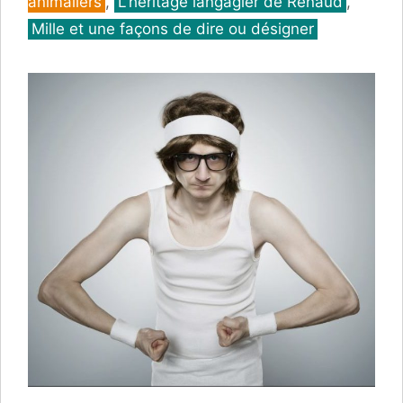
animaliers
,
L'héritage langagier de Renaud
,
Mille et une façons de dire ou désigner