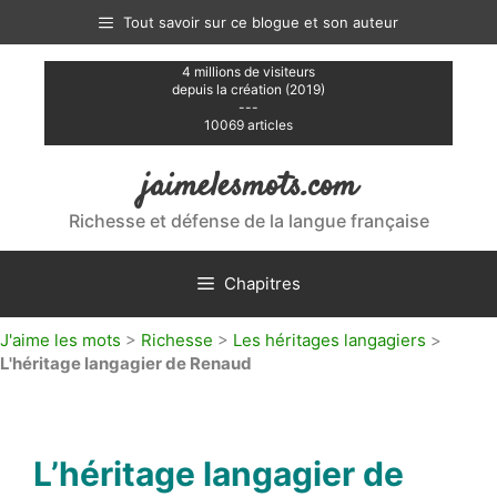
Aller
Tout savoir sur ce blogue et son auteur
au
contenu
4 millions de visiteurs
depuis la création (2019)
---
10069 articles
jaimelesmots.com
Richesse et défense de la langue française
Chapitres
J'aime les mots
>
Richesse
>
Les héritages langagiers
>
L'héritage langagier de Renaud
L’héritage langagier de