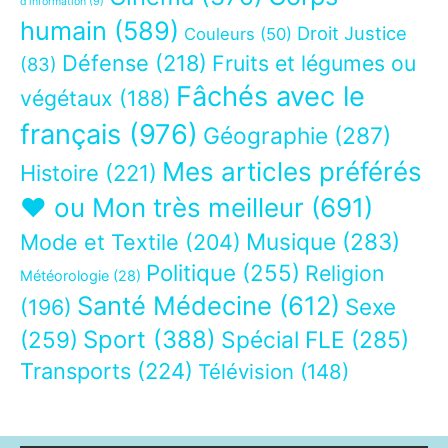
d’information
(9)
humain
(589)
Droit Justice
Couleurs
(50)
Défense
(218)
Fruits et légumes ou
(83)
Fâchés avec le
végétaux
(188)
français
(976)
Géographie
(287)
Mes articles préférés
Histoire
(221)
❤ ou Mon très meilleur
(691)
Musique
(283)
Mode et Textile
(204)
Politique
(255)
Religion
Météorologie
(28)
Santé Médecine
(612)
Sexe
(196)
Sport
(388)
(259)
Spécial FLE
(285)
Transports
(224)
Télévision
(148)