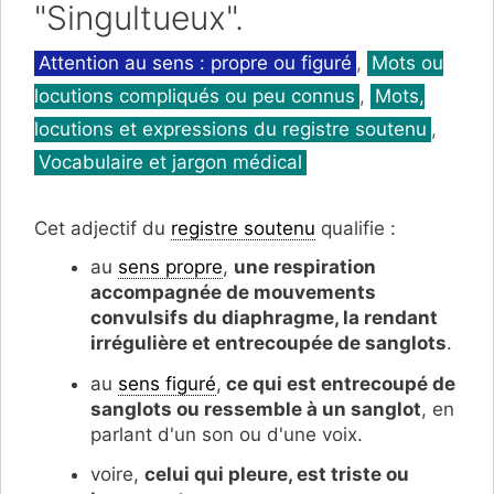
"Singultueux".
Catégories
Attention au sens : propre ou figuré
,
Mots ou
locutions compliqués ou peu connus
,
Mots,
locutions et expressions du registre soutenu
,
Vocabulaire et jargon médical
Cet adjectif du
registre soutenu
qualifie :
au
sens propre
,
une respiration
accompagnée de mouvements
convulsifs du diaphragme, la rendant
irrégulière et entrecoupée de sanglots
.
au
sens figuré
,
ce qui est entrecoupé de
sanglots ou ressemble à un sanglot
, en
parlant d'un son ou d'une voix.
voire,
celui qui
pleure, est triste ou