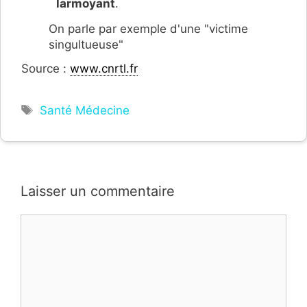
larmoyant
.
On parle par exemple d'une "victime
singultueuse"
Source :
www.cnrtl.fr
Étiquettes
Santé Médecine
Laisser un commentaire
Commentaire