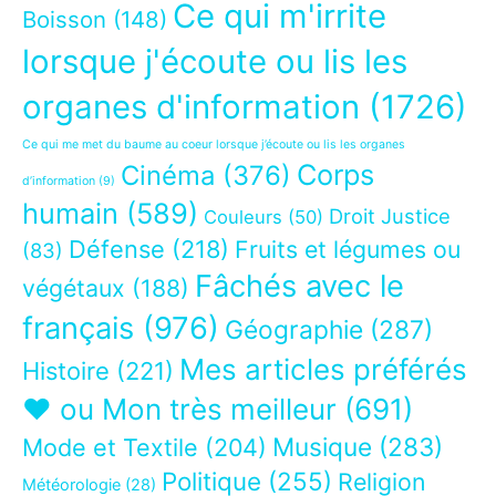
Ce qui m'irrite
Boisson
(148)
lorsque j'écoute ou lis les
organes d'information
(1726)
Ce qui me met du baume au coeur lorsque j’écoute ou lis les organes
Corps
Cinéma
(376)
d’information
(9)
humain
(589)
Droit Justice
Couleurs
(50)
Défense
(218)
Fruits et légumes ou
(83)
Fâchés avec le
végétaux
(188)
français
(976)
Géographie
(287)
Mes articles préférés
Histoire
(221)
❤ ou Mon très meilleur
(691)
Musique
(283)
Mode et Textile
(204)
Politique
(255)
Religion
Météorologie
(28)