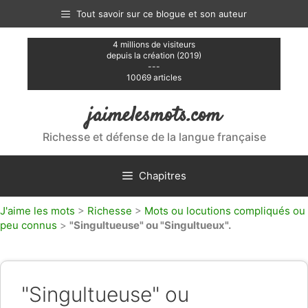
Aller
Tout savoir sur ce blogue et son auteur
au
contenu
4 millions de visiteurs
depuis la création (2019)
---
10069 articles
jaimelesmots.com
Richesse et défense de la langue française
Chapitres
J'aime les mots
>
Richesse
>
Mots ou locutions compliqués ou
peu connus
>
"Singultueuse" ou "Singultueux".
"Singultueuse" ou