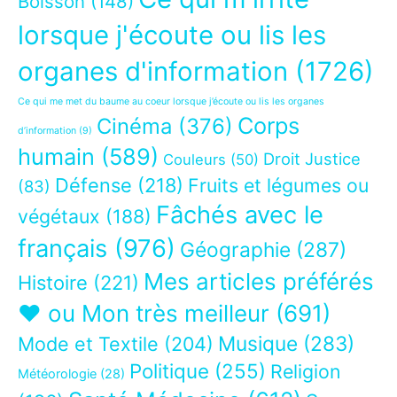
Boisson
(148)
lorsque j'écoute ou lis les
organes d'information
(1726)
Ce qui me met du baume au coeur lorsque j’écoute ou lis les organes
Corps
Cinéma
(376)
d’information
(9)
humain
(589)
Droit Justice
Couleurs
(50)
Défense
(218)
Fruits et légumes ou
(83)
Fâchés avec le
végétaux
(188)
français
(976)
Géographie
(287)
Mes articles préférés
Histoire
(221)
❤ ou Mon très meilleur
(691)
Musique
(283)
Mode et Textile
(204)
Politique
(255)
Religion
Météorologie
(28)