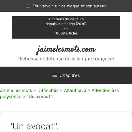
Aller
Tout savoir sur ce blogue et son auteur
au
contenu
4 millions de visiteurs
depuis la création (2019)
---
10069 articles
jaimelesmots.com
Richesse et défense de la langue française
Chapitres
J'aime les mots
>
Difficultés
>
Attention à
>
Attention à la
polysémie
>
"Un avocat".
"Un avocat".