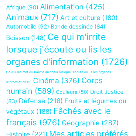
Alimentation
(425)
Afrique
(90)
Animaux
(717)
Art et culture
(180)
Automobile
(92)
Bande dessinée
(84)
Ce qui m'irrite
Boisson
(148)
lorsque j'écoute ou lis les
organes d'information
(1726)
Ce qui me met du baume au coeur lorsque j’écoute ou lis les organes
Corps
Cinéma
(376)
d’information
(9)
humain
(589)
Droit Justice
Couleurs
(50)
Défense
(218)
Fruits et légumes ou
(83)
Fâchés avec le
végétaux
(188)
français
(976)
Géographie
(287)
Mes articles préférés
Histoire
(221)