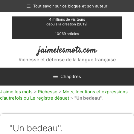
Aller
Tout savoir sur ce blogue et son auteur
au
contenu
4 millions de visiteurs
depuis la création (2019)
---
10069 articles
jaimelesmots.com
Richesse et défense de la langue française
Chapitres
J'aime les mots
>
Richesse
>
Mots, locutions et expressions
d'autrefois ou Le registre désuet
>
"Un bedeau".
"Un bedeau".