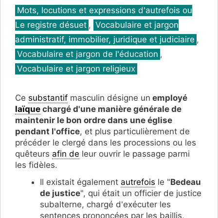
Catégories
Mots, locutions et expressions d'autrefois ou
Le registre désuet
,
Vocabulaire et jargon
administratif, immobilier, juridique et judiciaire
,
Vocabulaire et jargon de l'éducation
,
Vocabulaire et jargon religieux
Ce
substantif
masculin désigne un
employé
laïque
chargé d'une manière générale de
maintenir le bon ordre dans une église
pendant l'office
, et plus particulièrement de
précéder le clergé dans les processions ou les
quêteurs
afin de
leur ouvrir le passage parmi
les fidèles.
Il existait également
autrefois
le "
Bedeau
de justice
", qui était un officier de justice
subalterne, chargé d'exécuter les
sentences prononcées par les baillis,