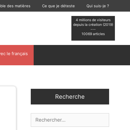
able des matières
Ce que je déteste
Qui suis-je ?
4 millions de visiteurs
depuis la création (2019)
---
10069 articles
ec le français
Recherche
Rechercher :