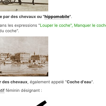
ée par des chevaux ou "
hippomobile
"
.
ns les expressions "
Louper le coche", Manquer le coch
du coche".
ar des chevaux
, également appelé "
Coche d'eau
".
tif
féminin désignant :