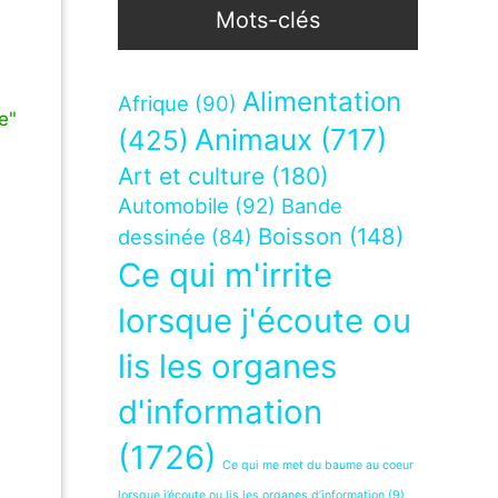
Mots-clés
Alimentation
Afrique
(90)
e"
Animaux
(717)
(425)
Art et culture
(180)
Automobile
(92)
Bande
Boisson
(148)
dessinée
(84)
Ce qui m'irrite
lorsque j'écoute ou
lis les organes
d'information
(1726)
Ce qui me met du baume au coeur
lorsque j’écoute ou lis les organes d’information
(9)