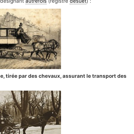
 désignant
autrefois
(registre
désuet
) :
, tirée par des chevaux, assurant le transport des