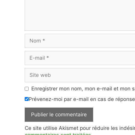
Nom
E-
mail
Site
web
Enregistrer mon nom, mon e-mail et mon s
Prévenez-moi par e-mail en cas de répons
Ce site utilise Akismet pour réduire les indés
commentaires sont traitées
.