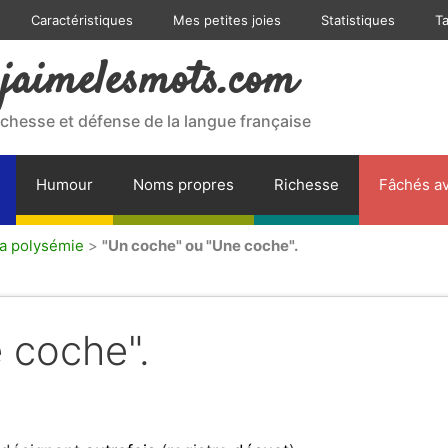
Caractéristiques
Mes petites joies
Statistiques
T
jaimelesmots.com
ichesse et défense de la langue française
Humour
Noms propres
Richesse
Fâchés av
la polysémie
>
"Un coche" ou "Une coche".
 coche".