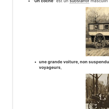
"
Un coche
" est un
substantif
masculin
une grande voiture, non suspendue
voyageurs
,