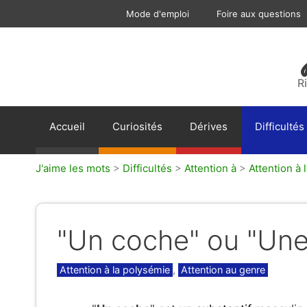
Aller
Mode d'emploi
Foire aux questions
au
contenu
R
Accueil
Curiosités
Dérives
Difficultés
J'aime les mots
>
Difficultés
>
Attention à
>
Attention à 
"Un coche" ou "Une
Catégories
Attention à la polysémie
,
Attention au genre