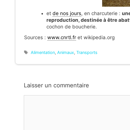
et
de nos jours
, en charcuterie :
un
reproduction, destinée à être aba
cochon de boucherie.
Sources :
www.cnrtl.fr
et wikipedia.org
Étiquettes
Alimentation
,
Animaux
,
Transports
Laisser un commentaire
Commentaire