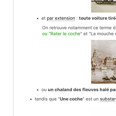
et
par extension
:
toute voiture tir
On retrouve notamment ce terme da
ou "Rater le coche
" et "La mouche 
ou
un chaland des fleuves halé p
tandis que "
Une coche
" est un
substan