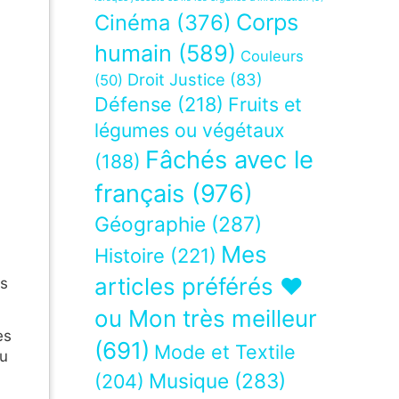
Corps
Cinéma
(376)
humain
(589)
Couleurs
Droit Justice
(83)
(50)
Défense
(218)
Fruits et
légumes ou végétaux
Fâchés avec le
(188)
français
(976)
Géographie
(287)
Mes
Histoire
(221)
articles préférés ❤
ns
ou Mon très meilleur
es
(691)
Mode et Textile
ou
Musique
(283)
(204)