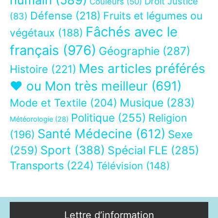
Droit Justice
Couleurs
(50)
Défense
(218)
Fruits et légumes ou
(83)
Fâchés avec le
végétaux
(188)
français
(976)
Géographie
(287)
Mes articles préférés
Histoire
(221)
❤ ou Mon très meilleur
(691)
Musique
(283)
Mode et Textile
(204)
Politique
(255)
Religion
Météorologie
(28)
Santé Médecine
(612)
Sexe
(196)
Sport
(388)
(259)
Spécial FLE
(285)
Transports
(224)
Télévision
(148)
Lettre d’information