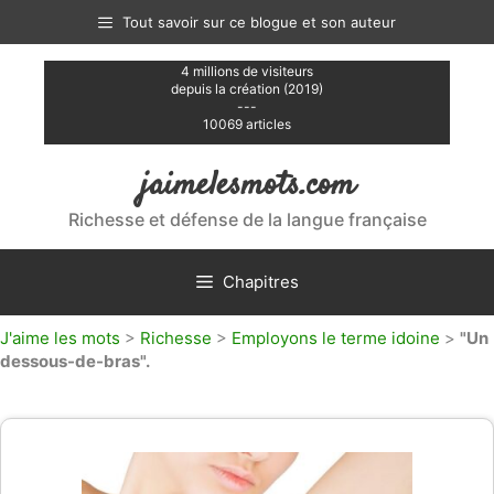
Aller
Tout savoir sur ce blogue et son auteur
au
contenu
4 millions de visiteurs
depuis la création (2019)
---
10069 articles
jaimelesmots.com
Richesse et défense de la langue française
Chapitres
J'aime les mots
>
Richesse
>
Employons le terme idoine
>
"Un
dessous-de-bras".