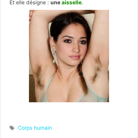
Et elle désigne :
une
aisselle
.
Étiquettes
Corps humain