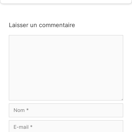
Laisser un commentaire
Commentaire
Nom
E-
mail