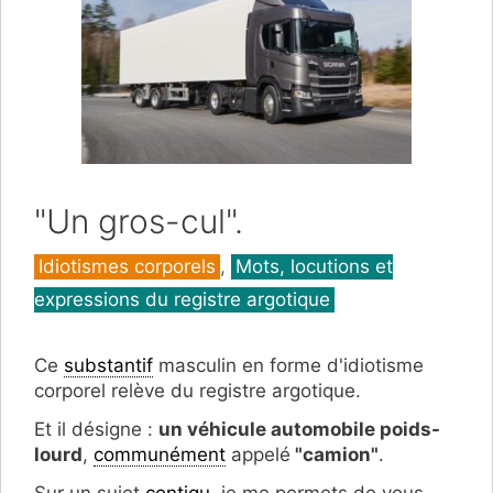
"Un gros-cul".
Catégories
Idiotismes corporels
,
Mots, locutions et
expressions du registre argotique
Ce
substantif
masculin en forme d'idiotisme
corporel relève du registre argotique.
Et il désigne :
un véhicule automobile poids-
lourd
,
communément
appelé
"camion"
.
Sur un sujet
contigu
, je me permets de vous