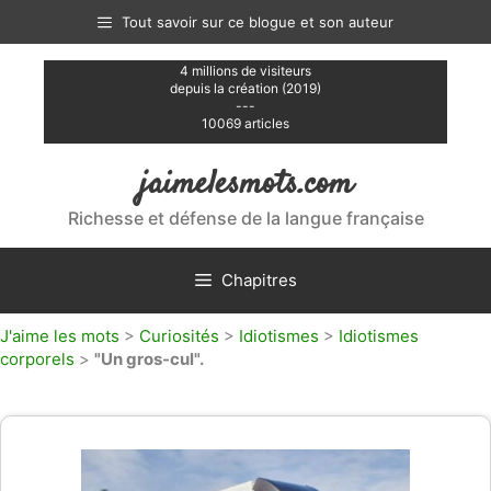
Aller
Tout savoir sur ce blogue et son auteur
au
contenu
4 millions de visiteurs
depuis la création (2019)
---
10069 articles
jaimelesmots.com
Richesse et défense de la langue française
Chapitres
J'aime les mots
>
Curiosités
>
Idiotismes
>
Idiotismes
corporels
>
"Un gros-cul".