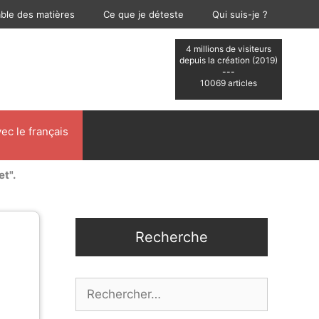
able des matières
Ce que je déteste
Qui suis-je ?
4 millions de visiteurs
depuis la création (2019)
---
10069 articles
ec le français
et".
Recherche
Rechercher :