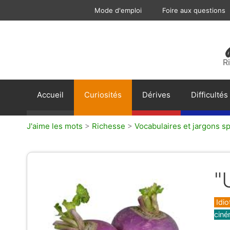
Aller
Mode d'emploi
Foire aux questions
au
contenu
R
Accueil
Curiosités
Dérives
Difficultés
J'aime les mots
>
Richesse
>
Vocabulaires et jargons sp
"
Caté
Idi
ciné