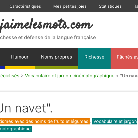
Caractéristiques
Mes petites joies
Statistiques
T
jaimelesmots.com
ichesse et défense de la langue française
Humour
Noms propres
Richesse
Fâchés av
écialisés
>
Vocabulaire et jargon cinématographique
>
"Un nav
Un navet".
gories
otismes avec des noms de fruits et légumes
,
Vocabulaire et jargon
matographique