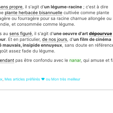
sens propre
, il s'agit d'
un légume-racine
; c'est à dire
ne
plante herbacée bisannuelle
cultivée comme plante
agère ou fourragère pour sa racine charnue allongée ou
ondie, et consommée comme légume.
s au
sens figuré
, il s'agit d'
une oeuvre d'art
dépourvue
eur
. Et en particulier,
de nos jours
, d'
un film de cinéma
é mauvais, insipide ennuyeux
, sans doute en référenc
goût assez fade du légume.
endant
pas être confondu avec le
nanar
, qui amuse et f
ux
,
Mes articles préférés ❤ ou Mon très meilleur