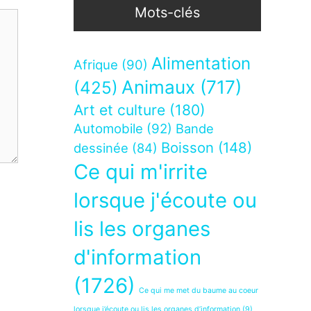
Mots-clés
Alimentation
Afrique
(90)
Animaux
(717)
(425)
Art et culture
(180)
Automobile
(92)
Bande
Boisson
(148)
dessinée
(84)
Ce qui m'irrite
lorsque j'écoute ou
lis les organes
d'information
(1726)
Ce qui me met du baume au coeur
lorsque j’écoute ou lis les organes d’information
(9)