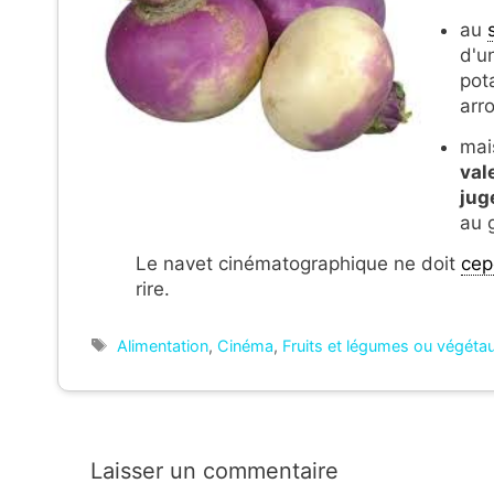
au
d'u
pot
arr
mai
val
jug
au 
Le navet cinématographique ne doit
cep
rire.
Étiquettes
Alimentation
,
Cinéma
,
Fruits et légumes ou végéta
Laisser un commentaire