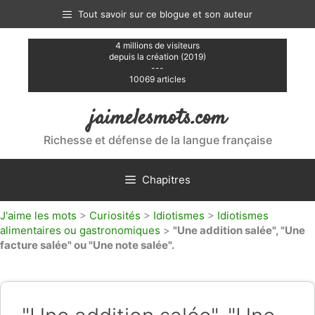
Aller
Tout savoir sur ce blogue et son auteur
au
contenu
4 millions de visiteurs
depuis la création (2019)
---
10069 articles
jaimelesmots.com
Richesse et défense de la langue française
Chapitres
J'aime les mots
>
Curiosités
>
Idiotismes
>
Idiotismes
alimentaires ou gastronomiques
>
"Une addition salée", "Une
facture salée" ou "Une note salée".