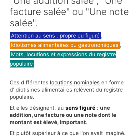
"Une addition salée", "Une
facture salée" ou "Une note
salée".
Catégories
Attention au sens : propre ou figuré
,
Idiotismes alimentaires ou gastronomiques
,
Mots, locutions et expressions du registre
populaire
Ces différentes
locutions nominales
en forme
d'idiotismes alimentaires relèvent du registre
populaire.
Et elles désignent, au
sens figuré
:
une
addition, une facture ou une note dont le
montant est élevé, important
.
Et plutôt supérieur à ce que l'on avait imaginé.