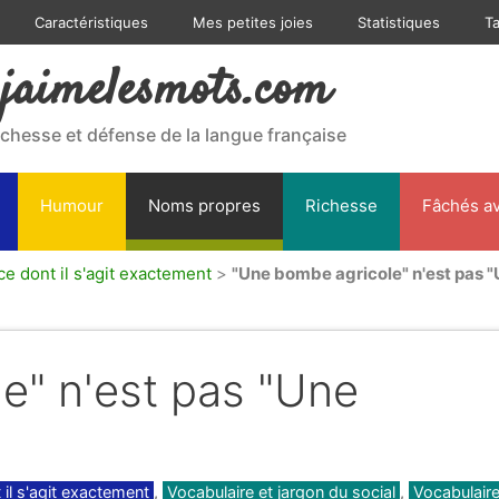
Caractéristiques
Mes petites joies
Statistiques
T
jaimelesmots.com
ichesse et défense de la langue française
Humour
Noms propres
Richesse
Fâchés av
 dont il s'agit exactement
>
"Une bombe agricole" n'est pas "U
e" n'est pas "Une
!
il s'agit exactement
,
Vocabulaire et jargon du social
,
Vocabulaire