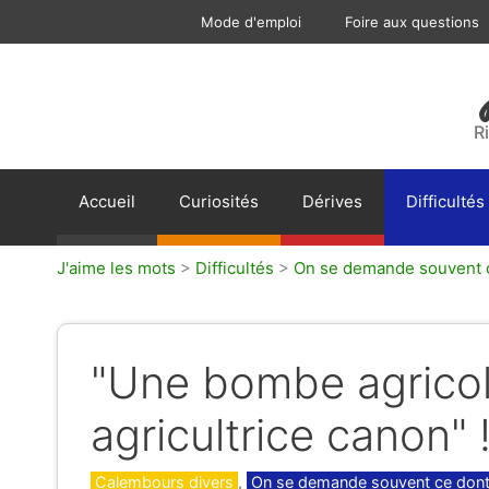
Aller
Mode d'emploi
Foire aux questions
au
contenu
R
Accueil
Curiosités
Dérives
Difficultés
J'aime les mots
>
Difficultés
>
On se demande souvent ce
"Une bombe agricol
agricultrice canon" 
Catégories
Calembours divers
,
On se demande souvent ce dont 