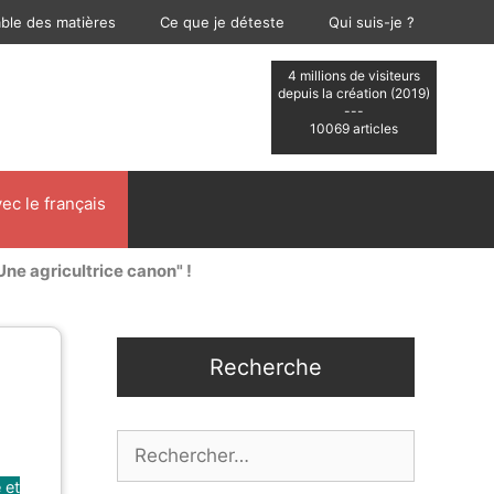
able des matières
Ce que je déteste
Qui suis-je ?
4 millions de visiteurs
depuis la création (2019)
---
10069 articles
ec le français
ne agricultrice canon" !
Recherche
Rechercher :
 et