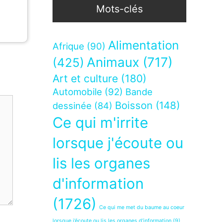
Mots-clés
Alimentation
Afrique
(90)
Animaux
(717)
(425)
Art et culture
(180)
Automobile
(92)
Bande
Boisson
(148)
dessinée
(84)
Ce qui m'irrite
lorsque j'écoute ou
lis les organes
d'information
(1726)
Ce qui me met du baume au coeur
lorsque j’écoute ou lis les organes d’information
(9)