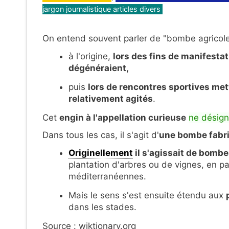
jargon journalistique articles divers
On entend souvent parler de "bombe agricole
à l'origine,
lors des fins de manifestat
dégénéraient,
puis
lors de rencontres sportives me
relativement agités
.
Cet
engin à l'appellation curieuse
ne désig
Dans tous les cas, il s'agit d'
une bombe fabri
Originellement
il s'agissait de bomb
plantation d'arbres ou de vignes, en par
méditerranéennes.
Mais le sens s'est ensuite étendu aux
dans les stades.
Source : wiktionary.org