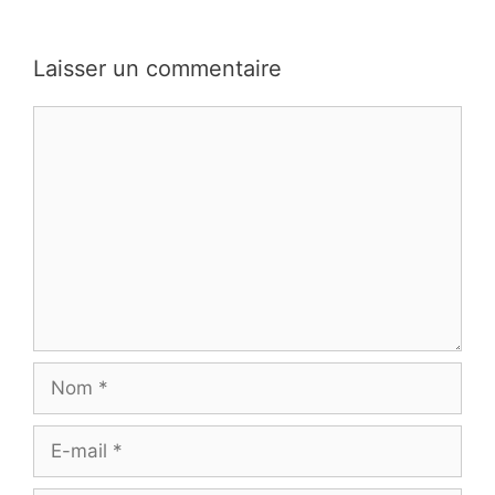
Laisser un commentaire
Commentaire
Nom
E-
mail