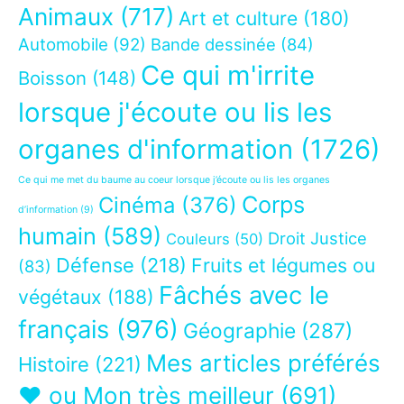
Animaux
(717)
Art et culture
(180)
Automobile
(92)
Bande dessinée
(84)
Ce qui m'irrite
Boisson
(148)
lorsque j'écoute ou lis les
organes d'information
(1726)
Ce qui me met du baume au coeur lorsque j’écoute ou lis les organes
Corps
Cinéma
(376)
d’information
(9)
humain
(589)
Droit Justice
Couleurs
(50)
Défense
(218)
Fruits et légumes ou
(83)
Fâchés avec le
végétaux
(188)
français
(976)
Géographie
(287)
Mes articles préférés
Histoire
(221)
❤ ou Mon très meilleur
(691)