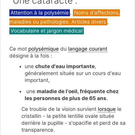
"Une cataracte".
Catégories
Attention à la polysémie
,
Noms d'affections,
maladies ou pathologies. Articles divers
,
Vocabulaire et jargon médical
Ce mot
polysémique
du
langage courant
désigne à la fois :
une
chute d'eau importante
,
généralement située sur un cours d'eau
important,
une
maladie de l'oeil, fréquente chez
les personnes de plus de 65 ans
.
Ce trouble de la vision survient
lorsque
le
cristallin - la petite lentille ovale située
derrière la pupille - s'opacifie et perd de sa
transparence.