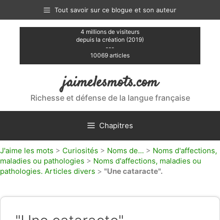
Aller
Tout savoir sur ce blogue et son auteur
au
contenu
4 millions de visiteurs
depuis la création (2019)
---
10069 articles
jaimelesmots.com
Richesse et défense de la langue française
Chapitres
J'aime les mots
>
Curiosités
>
Noms de...
>
Noms d'affections,
maladies ou pathologies
>
Noms d'affections, maladies ou
pathologies. Articles divers
>
"Une cataracte".