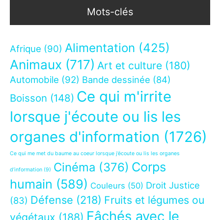
Mots-clés
Alimentation
(425)
Afrique
(90)
Animaux
(717)
Art et culture
(180)
Automobile
(92)
Bande dessinée
(84)
Ce qui m'irrite
Boisson
(148)
lorsque j'écoute ou lis les
organes d'information
(1726)
Ce qui me met du baume au coeur lorsque j’écoute ou lis les organes
Corps
Cinéma
(376)
d’information
(9)
humain
(589)
Droit Justice
Couleurs
(50)
Défense
(218)
Fruits et légumes ou
(83)
Fâchés avec le
végétaux
(188)