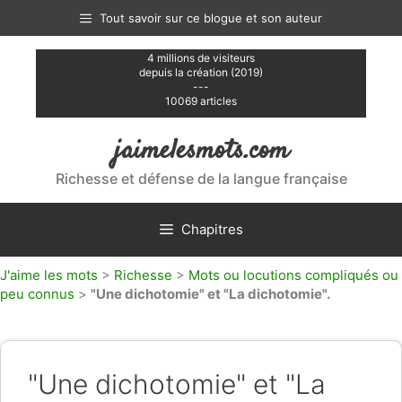
Aller
Tout savoir sur ce blogue et son auteur
au
contenu
4 millions de visiteurs
depuis la création (2019)
---
10069 articles
jaimelesmots.com
Richesse et défense de la langue française
Chapitres
J'aime les mots
>
Richesse
>
Mots ou locutions compliqués ou
peu connus
>
"Une dichotomie" et "La dichotomie".
"Une dichotomie" et "La